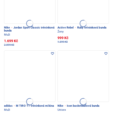
Nike
·
Jordan Sport Classic tréninková
Active Rebel
·
Ruby tréninková bunda
bunda
Ženy
Muži
999 Kč
1.699 Kč
1.399 Kč
2.099 Kč
adidas
·
M TIRO TT tréninková mikina
Nike
·
Icon basketballová bunda
Muži
Unisex