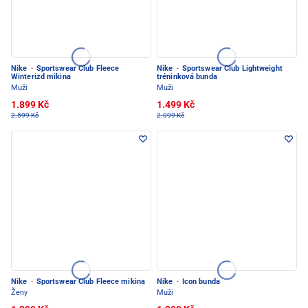
Nike
·
Sportswear Club Fleece
Nike
·
Sportswear Club Lightweight
Winterizd mikina
tréninková bunda
Muži
Muži
1.899 Kč
1.499 Kč
2.599 Kč
2.099 Kč
Nike
·
Sportswear Club Fleece mikina
Nike
·
Icon bunda
Ženy
Muži