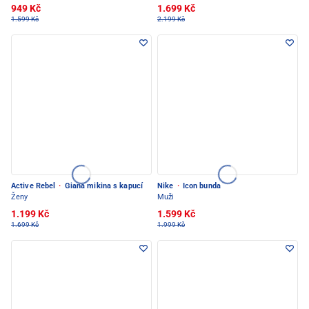
949 Kč
1.699 Kč
1.599 Kč
2.199 Kč
Active Rebel
·
Giana mikina s kapucí
Nike
·
Icon bunda
Ženy
Muži
1.199 Kč
1.599 Kč
1.699 Kč
1.999 Kč