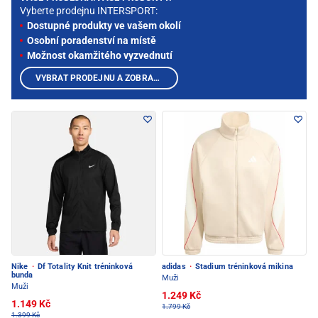
Vyberte prodejnu INTERSPORT:
Dostupné produkty ve vašem okolí
Osobní poradenství na místě
Možnost okamžitého vyzvednutí
VYBRAT PRODEJNU A ZOBRAZIT PRODUKTY
Nike
·
Df Totality Knit tréninková
adidas
·
Stadium tréninková mikina
bunda
Muži
Muži
1.249 Kč
1.149 Kč
1.799 Kč
1.399 Kč