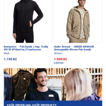
Energetics
·
Pán.bunda s kap. Toddy
Under Armour
·
UNDER ARMOUR
VIII M 69%bavlna,31%polyester
Unstoppable Woven Pán.bunda
Muži
Unisex
1.199 Kč
1.999 Kč
2.899 Kč
VAŠE PRODEJNA.VAŠE PRODUKTY.