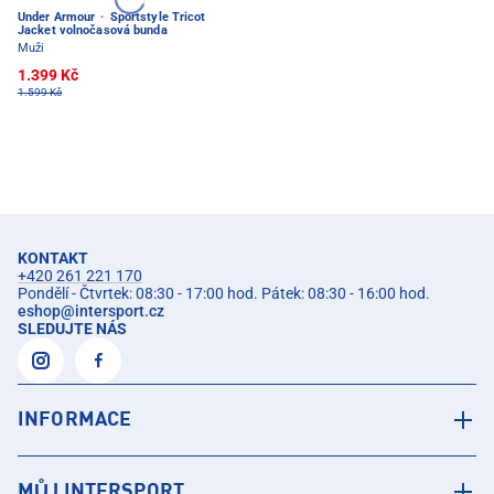
Under Armour
·
Sportstyle Tricot
Jacket volnočasová bunda
Muži
1.399 Kč
1.599 Kč
KONTAKT
+420 261 221 170
Pondělí - Čtvrtek: 08:30 - 17:00 hod. Pátek: 08:30 - 16:00 hod.
eshop
@
intersport.cz
SLEDUJTE NÁS
INFORMACE
MŮJ INTERSPORT