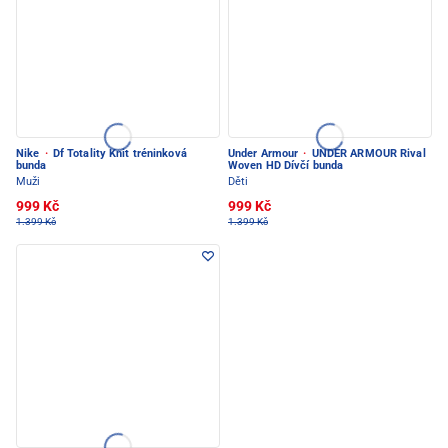
Nike
·
Df Totality Knit tréninková
Under Armour
·
UNDER ARMOUR Rival
bunda
Woven HD Dívčí bunda
Muži
Děti
999 Kč
999 Kč
1.399 Kč
1.399 Kč