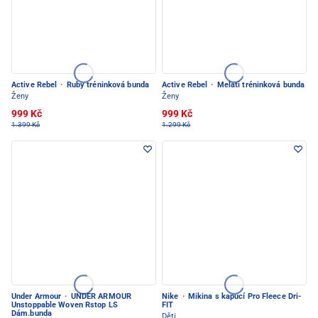
Active Rebel
·
Ruby tréninková bunda
Active Rebel
·
Melati tréninková bunda
Ženy
Ženy
999 Kč
999 Kč
1.399 Kč
1.299 Kč
Under Armour
·
UNDER ARMOUR
Nike
·
Mikina s kapucí Pro Fleece Dri-
Unstoppable Woven Rstop LS
FIT
Dám.bunda
Děti