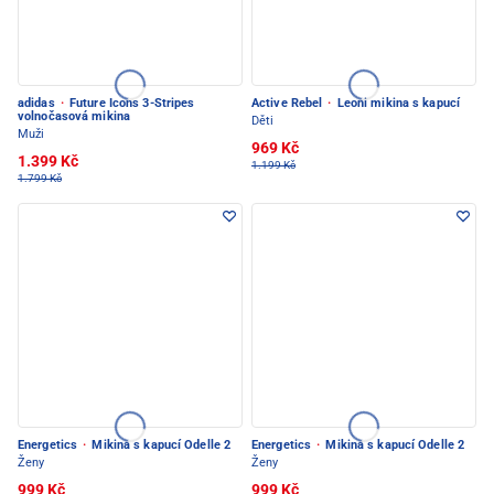
adidas
·
Future Icons 3-Stripes
Active Rebel
·
Leoni mikina s kapucí
volnočasová mikina
Děti
Muži
969 Kč
1.399 Kč
1.199 Kč
1.799 Kč
Energetics
·
Mikina s kapucí Odelle 2
Energetics
·
Mikina s kapucí Odelle 2
Ženy
Ženy
999 Kč
999 Kč