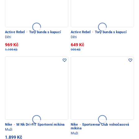
Active Rebel
·
Tory bunda s kapucí
Active Rebel
·
Tory bunda s kapucí
Děti
Děti
969 Kč
649 Kč
1.199 Kč
999 Kč
Nike
·
M Nk Dri-FIT Sportovní mikina
Nike
·
Sportswear Club volnočasová
mikina
Muži
Muži
1.899 Kč