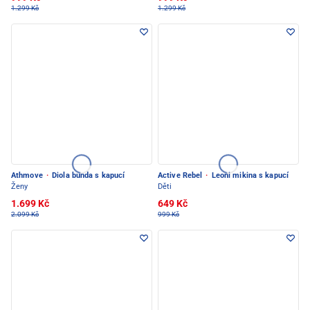
1.299 Kč
1.299 Kč
Athmove
·
Diola bunda s kapucí
Active Rebel
·
Leoni mikina s kapucí
Ženy
Děti
1.699 Kč
649 Kč
2.099 Kč
999 Kč