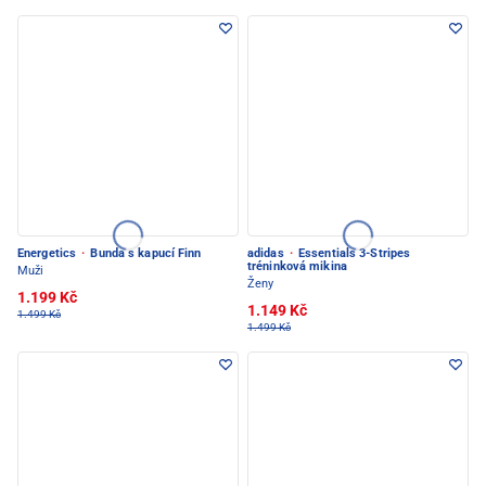
Energetics
·
Bunda s kapucí Finn
adidas
·
Essentials 3-Stripes
tréninková mikina
Muži
Ženy
1.199 Kč
1.149 Kč
1.499 Kč
1.499 Kč