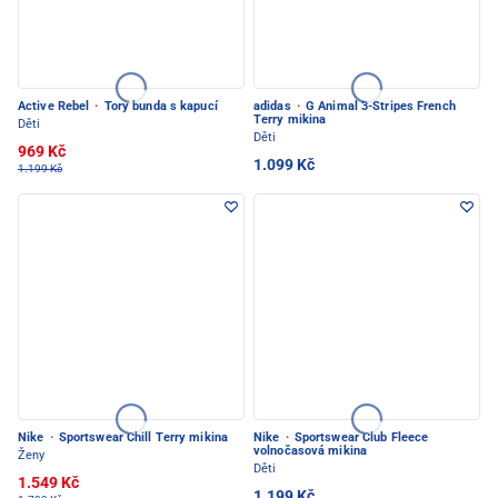
Active Rebel
·
Tory bunda s kapucí
adidas
·
G Animal 3-Stripes French
Terry mikina
Děti
Děti
969 Kč
1.099 Kč
1.199 Kč
Nike
·
Sportswear Chill Terry mikina
Nike
·
Sportswear Club Fleece
volnočasová mikina
Ženy
Děti
1.549 Kč
1.199 Kč