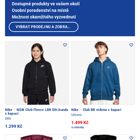
Dostupné produkty ve vašem okolí
Osobní poradenství na místě
Možnost okamžitého vyzvednutí
VYBRAT PRODEJNU A ZOBRAZIT PRODUKTY
Nike
·
NSW Club Fleece LBR Dět.bunda
Nike
·
Club BB mikina s kapucí
s kapucí
Unisex
Děti
1.499 Kč
1.299 Kč
1.799 Kč