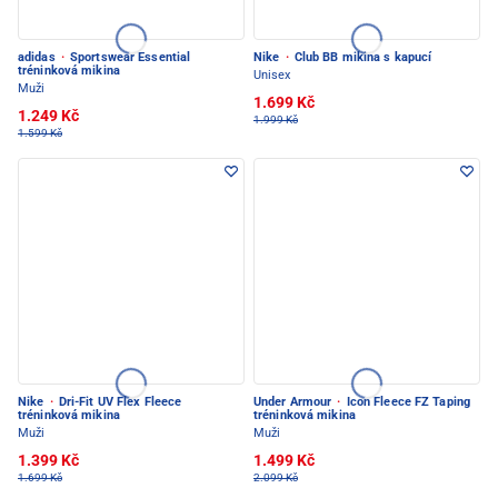
adidas
·
Sportswear Essential
Nike
·
Club BB mikina s kapucí
tréninková mikina
Unisex
Muži
1.699 Kč
1.249 Kč
1.999 Kč
1.599 Kč
Nike
·
Dri-Fit UV Flex Fleece
Under Armour
·
Icon Fleece FZ Taping
tréninková mikina
tréninková mikina
Muži
Muži
1.399 Kč
1.499 Kč
1.699 Kč
2.099 Kč