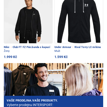
Nike
·
Club FT FZ Pán.bunda s kapucí
Under Armour
·
Rival Terry LC mikina
Ženy
Muži
1.999 Kč
1.599 Kč
VAŠE PRODEJNA.VAŠE PRODUKTY.
Vyberte prodejnu INTERSPORT: