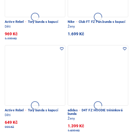
Active Rebel
·
Tory bunda s kapucí
Nike
·
Club FT FZ Pán.bunda s kapucí
Děti
Ženy
969 Kč
1.699 Kč
1.199 Kč
Active Rebel
·
Tory bunda s kapucí
adidas
·
D4T FZ HOODIE tréninková
bunda
Děti
Ženy
649 Kč
1.399 Kč
999 Kč
1.699 Kč