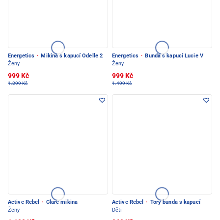
Energetics
·
Mikina s kapucí Odelle 2
Energetics
·
Bunda s kapucí Lucie V
Ženy
Ženy
999 Kč
999 Kč
1.299 Kč
1.499 Kč
Active Rebel
·
Clare mikina
Active Rebel
·
Tory bunda s kapucí
Ženy
Děti