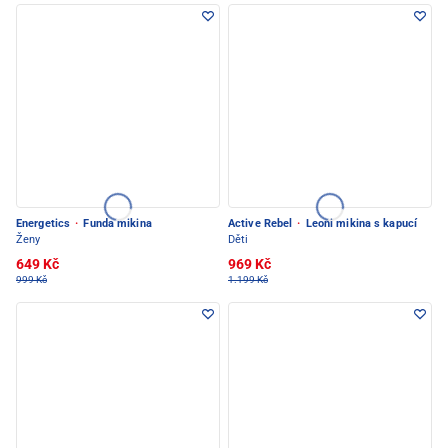
Energetics
·
Funda mikina
Active Rebel
·
Leoni mikina s kapucí
Ženy
Děti
649 Kč
969 Kč
999 Kč
1.199 Kč