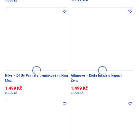
1.799 Kč
Nike
·
Df Uv Primary tréninková mikina
Athmove
·
Diola bunda s kapucí
Muži
Ženy
1.499 Kč
1.499 Kč
2.099 Kč
2.099 Kč