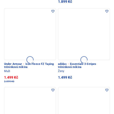
1.899 Kč
Under Armour
·
Icon Fleece FZ Taping
adidas
·
Essentials 3-Stripes
tréninková mikina
tréninková mikina
Muži
Ženy
1.499 Kč
1.499 Kč
2.099 Kč