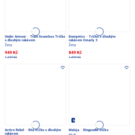
Under Armour
·
Train Seamless Tričko
Energetics
·
Tričko s dlouhým
s dlouhým rukávem
rukávem Omarly 3
Ženy
Ženy
949 Kč
849 Kč
1.299 Kč
1.099 Kč
Maloja - PEC POD SNĚŽKOU
Active Rebel
·
Rita tričko s dlouhým
Maloja
·
RingandM tričko
rukávem
Muži