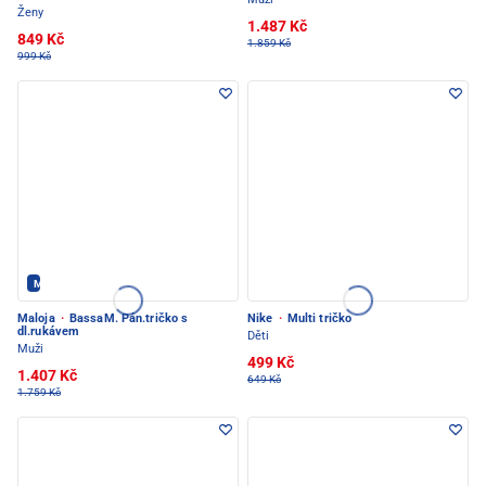
Ženy
1.487 Kč
849 Kč
1.859 Kč
999 Kč
Maloja - PEC POD SNĚŽKOU
Maloja
·
BassaM. Pán.tričko s
Nike
·
Multi tričko
dl.rukávem
Děti
Muži
499 Kč
1.407 Kč
649 Kč
1.759 Kč