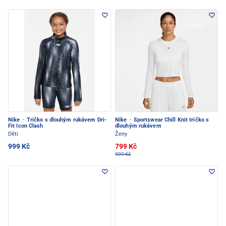
Nike
·
Tričko s dlouhým rukávem Dri-
Nike
·
Sportswear Chill Knit tričko s
Fit Icon Clash
dlouhým rukávem
Děti
Ženy
999 Kč
799 Kč
999 Kč