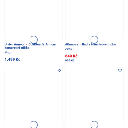
Under Armour
·
ColdGear® Armour
Athmove
·
Baula tréninkové tričko
kompresní tričko
Ženy
Muži
649 Kč
1.499 Kč
999 Kč