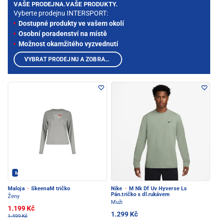
VAŠE PRODEJNA.VAŠE PRODUKTY.
Vyberte prodejnu INTERSPORT:
Dostupné produkty ve vašem okolí
Osobní poradenství na místě
Možnost okamžitého vyzvednutí
VYBRAT PRODEJNU A ZOBRAZIT PRODUKTY
Maloja - PEC POD SNĚŽKOU
Maloja
·
SkeenaM tričko
Nike
·
M Nk Df Uv Hyverse Ls
Pán.tričko s dl.rukávem
Ženy
Muži
1.199 Kč
1.299 Kč
1.499 Kč