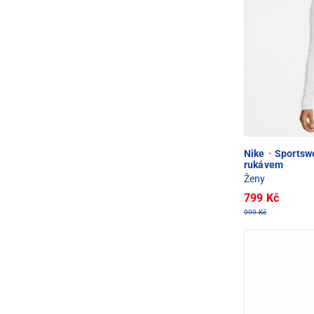
Nike
·
Sportswea
rukávem
Ženy
799 Kč
999 Kč