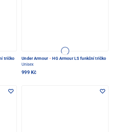
í tričko
Under Armour
·
HG Armour LS funkční tričko
Unisex
999 Kč