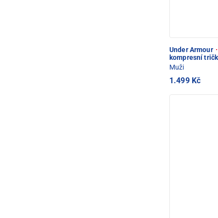
Under Armour
·
kompresní trič
Muži
1.499 Kč