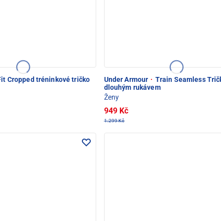
it Cropped tréninkové tričko
Under Armour
·
Train Seamless Trič
dlouhým rukávem
Ženy
949 Kč
1.299 Kč