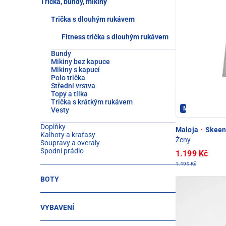
Trička, bundy, mikiny
Trička s dlouhým rukávem
Fitness trička s dlouhým rukávem
Bundy
Mikiny bez kapuce
Mikiny s kapucí
Polo trička
Střední vrstva
Topy a tílka
Trička s krátkým rukávem
Maloja - PEC 
Vesty
Doplňky
Maloja
·
Skeen
Kalhoty a kraťasy
Ženy
Soupravy a overaly
Spodní prádlo
1.199 Kč
1.499 Kč
BOTY
VYBAVENÍ