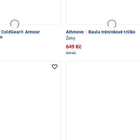
ColdGear® Armour
Athmove
·
Baula tréninkové tričko
ko
Ženy
649 Kč
999 Kč