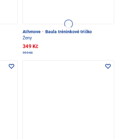
Athmove
·
Baula tréninkové tričko
Ženy
349 Kč
999 Kč