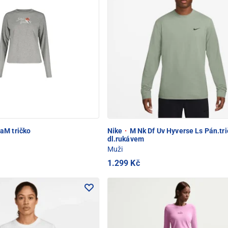
POD SNĚŽKOU
aM tričko
Nike
·
M Nk Df Uv Hyverse Ls Pán.tri
dl.rukávem
Muži
1.299 Kč