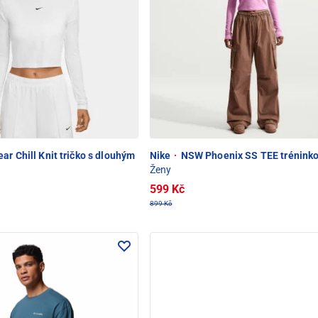
r Chill Knit tričko s dlouhým
Nike
·
NSW Phoenix SS TEE tréninko
Ženy
599 Kč
899 Kč