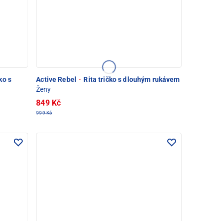
ko s
Active Rebel
·
Rita tričko s dlouhým rukávem
Ženy
849 Kč
999 Kč