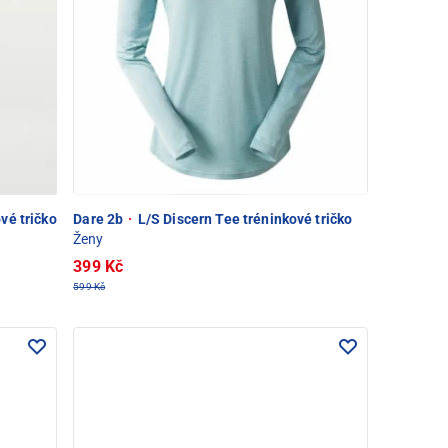
vé tričko
Dare 2b
·
L/S Discern Tee tréninkové tričko
Ženy
399 Kč
599 Kč