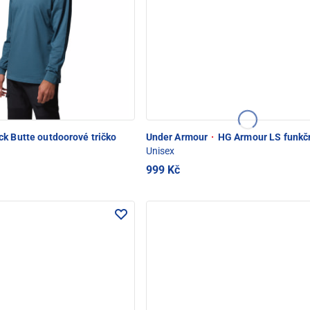
ck Butte outdoorové tričko
Under Armour
·
HG Armour LS funkčn
Unisex
999 Kč