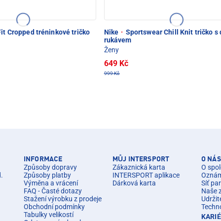
it Cropped tréninkové tričko
Nike
·
Sportswear Chill Knit tričko 
rukávem
Ženy
649 Kč
999 Kč
INFORMACE
MŮJ INTERSPORT
O NÁS
Způsoby dopravy
Zákaznická karta
O spol
d.
Způsoby platby
INTERSPORT aplikace
Oznáme
Výměna a vrácení
Dárková karta
Síť pa
FAQ - Časté dotazy
Naše 
Stažení výrobku z prodeje
Udržit
Obchodní podmínky
Techn
Tabulky velikostí
KARI