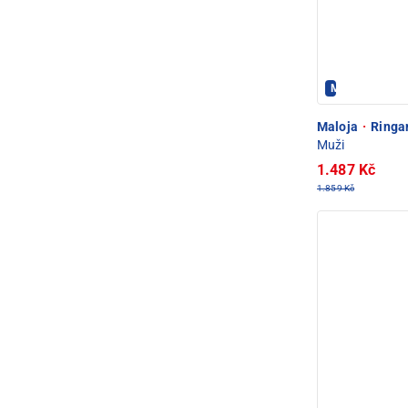
Maloja - PEC 
Maloja
·
Ringan
Muži
1.487 Kč
1.859 Kč