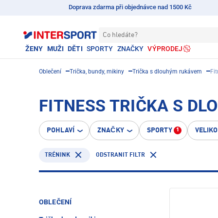
Doprava zdarma při objednávce nad 1500 Kč
Co hledáte?
ŽENY
MUŽI
DĚTI
SPORTY
ZNAČKY
VÝPRODEJ
Oblečení
Trička, bundy, mikiny
Trička s dlouhým rukávem
Fi
FITNESS TRIČKA S DL
POHLAVÍ
ZNAČKY
SPORTY
VELIK
1
TRÉNINK
ODSTRANIT FILTR
OBLEČENÍ