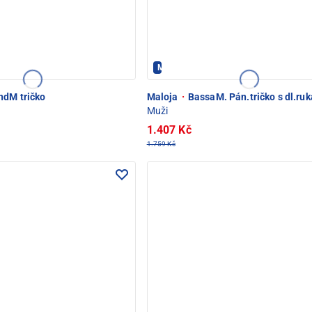
POD SNĚŽKOU
Maloja - PEC POD SNĚŽKOU
dM tričko
Maloja
·
BassaM. Pán.tričko s dl.ru
Muži
1.407 Kč
1.759 Kč