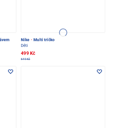
kávem
Nike
·
Multi tričko
Děti
499 Kč
649 Kč