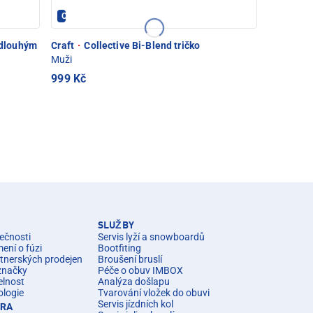
CRAFT - PEC POD SNĚŽKOU
s dlouhým
Craft
·
Collective Bi-Blend tričko
Muži
999 Kč
SLUŽBY
ečnosti
Servis lyží a snowboardů
ní o fúzi
Bootfiting
rtnerských prodejen
Broušení bruslí
značky
Péče o obuv IMBOX
elnost
Analýza došlapu
ologie
Tvarování vložek do obuvi
Servis jízdních kol
ÉRA