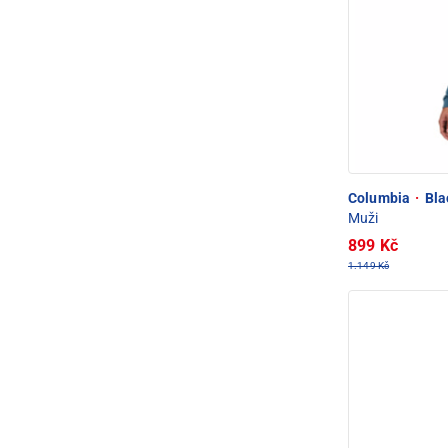
Columbia
·
Bla
Muži
899 Kč
1.149 Kč