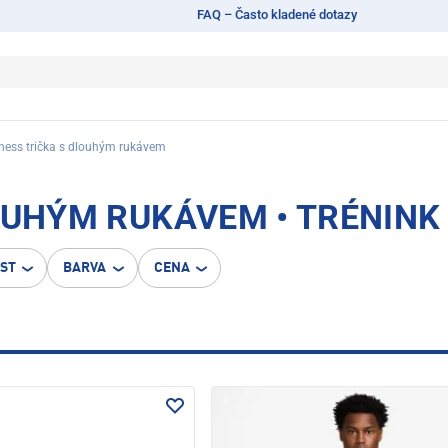
FAQ – Často kladené dotazy
tness trička s dlouhým rukávem
OUHÝM RUKÁVEM • TRÉNINK
OST
BARVA
CENA