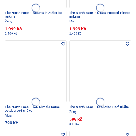
The North Face
·
Mountain Athletics
The North Face
·
Oxara Hooded Fleece
mikina
mikina
Ženy
Muži
1.999 Kč
1.999 Kč
2.499 Kč
2.499 Kč
The North Face
·
S/S Simple Dome
The North Face
·
Evolution Half tričko
outdoorové tričko
Ženy
Muži
599 Kč
799 Kč
849 Kč