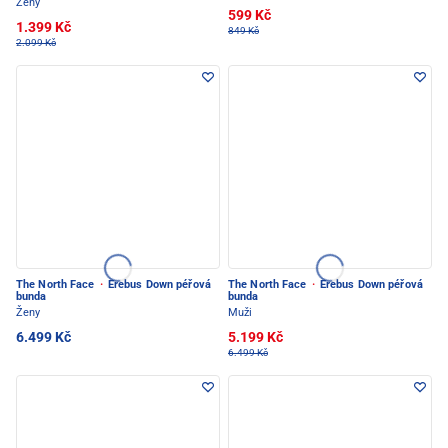
Ženy
599 Kč
1.399 Kč
849 Kč
2.099 Kč
The North Face
·
Erebus Down péřová
The North Face
·
Erebus Down péřová
bunda
bunda
Ženy
Muži
6.499 Kč
5.199 Kč
6.499 Kč