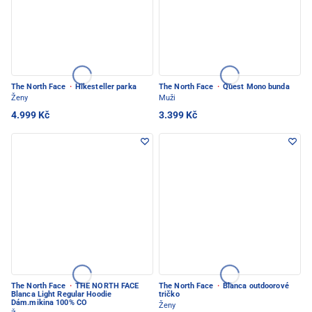
The North Face
·
Hikesteller parka
The North Face
·
Quest Mono bunda
Ženy
Muži
4.999 Kč
3.399 Kč
The North Face
·
THE NORTH FACE
The North Face
·
Blanca outdoorové
Blanca Light Regular Hoodie
tričko
Dám.mikina 100% CO
Ženy