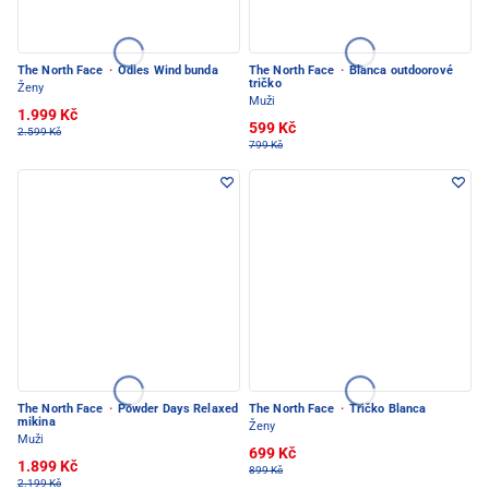
The North Face
·
Odles Wind bunda
The North Face
·
Blanca outdoorové
tričko
Ženy
Muži
1.999 Kč
599 Kč
2.599 Kč
799 Kč
The North Face
·
Powder Days Relaxed
The North Face
·
Tričko Blanca
mikina
Ženy
Muži
699 Kč
1.899 Kč
899 Kč
2.199 Kč