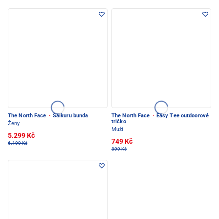
The North Face
·
Saikuru bunda
The North Face
·
Easy Tee outdoorové
tričko
Ženy
Muži
5.299 Kč
749 Kč
6.199 Kč
899 Kč