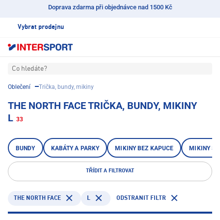
Doprava zdarma při objednávce nad 1500 Kč
Vybrat prodejnu
Co hledáte?
Oblečení
Trička, bundy, mikiny
THE NORTH FACE TRIČKA, BUNDY, MIKINY
L
33
BUNDY
KABÁTY A PARKY
MIKINY BEZ KAPUCE
MIKINY S 
TŘÍDIT A FILTROVAT
THE NORTH FACE
L
ODSTRANIT FILTR