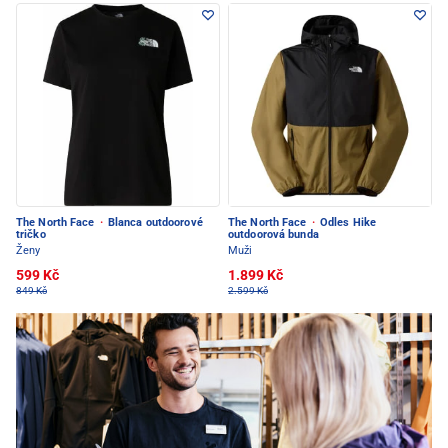
The North Face
·
Blanca outdoorové
The North Face
·
Odles Hike
tričko
outdoorová bunda
Ženy
Muži
599 Kč
1.899 Kč
849 Kč
2.599 Kč