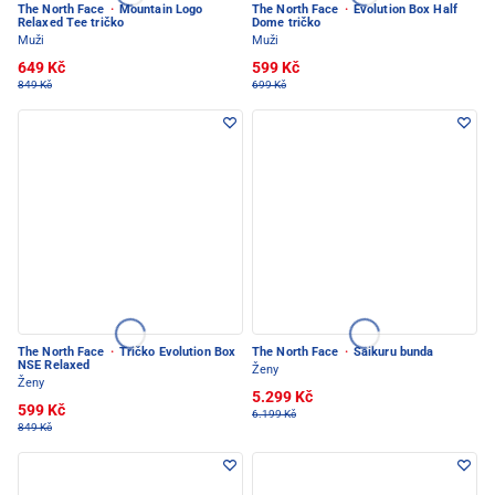
The North Face
·
Mountain Logo
The North Face
·
Evolution Box Half
Relaxed Tee tričko
Dome tričko
Muži
Muži
649 Kč
599 Kč
849 Kč
699 Kč
The North Face
·
Tričko Evolution Box
The North Face
·
Saikuru bunda
NSE Relaxed
Ženy
Ženy
5.299 Kč
599 Kč
6.199 Kč
849 Kč