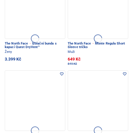
The North Face
·
Izolační bunda s
The North Face
·
Monte Regula Short
kapucí Quest DryVent™
Sleeve tričko
Ženy
Muži
3.399 Kč
649 Kč
849 Kč