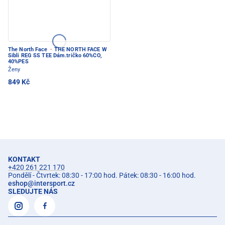
The North Face
·
THE NORTH FACE W
Sibli REG SS TEE Dám.tričko 60%CO,
40%PES
Ženy
849 Kč
KONTAKT
+420 261 221 170
Pondělí - Čtvrtek: 08:30 - 17:00 hod. Pátek: 08:30 - 16:00 hod.
eshop
@
intersport.cz
SLEDUJTE NÁS