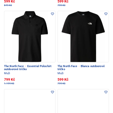
599 Kč
599 Kč
849 Kč
799 Kč
The North Face
·
Essential Poloshirt
The North Face
·
Blanca outdoorové
outdoorové tričko
tričko
Muži
Muži
799 Kč
599 Kč
1.199 Kč
799 Kč