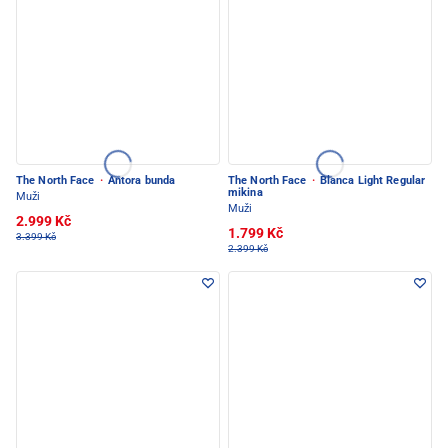
The North Face
·
Antora bunda
The North Face
·
Blanca Light Regular
mikina
Muži
Muži
2.999 Kč
1.799 Kč
3.399 Kč
2.399 Kč