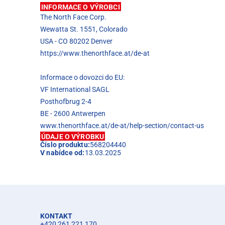
INFORMACE O VÝROBCI
The North Face Corp.
Wewatta St. 1551, Colorado
USA - CO 80202 Denver
https://www.thenorthface.at/de-at
Informace o dovozci do EU:
VF International SAGL
Posthofbrug 2-4
BE - 2600 Antwerpen
www.thenorthface.at/de-at/help-section/contact-us
ÚDAJE O VÝROBKU
Číslo produktu:
568204440
V nabídce od:
13.03.2025
KONTAKT
+420 261 221 170