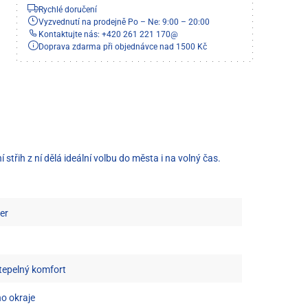
Rychlé doručení
Vyzvednutí na prodejně Po – Ne: 9:00 – 20:00
Kontaktujte nás: +420 261 221 170
@
Doprava zdarma při objednávce nad 1500 Kč
řih z ní dělá ideální volbu do města i na volný čas.
er
tepelný komfort
ho okraje