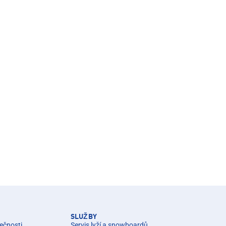
SLUŽBY
ečnosti
Servis lyží a snowboardů