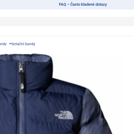
FAQ – Často kladené dotazy
undy
Izolační bundy