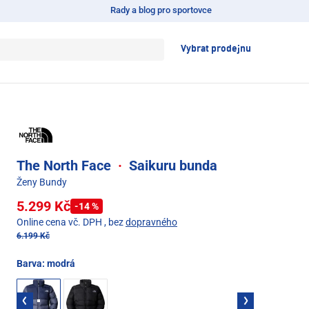
Rady a blog pro sportovce
Vybrat prodejnu
The North Face
·
Saikuru bunda
Ženy Bundy
5.299 Kč
-14 %
Online cena vč. DPH
, bez
dopravného
6.199 Kč
Barva:
modrá