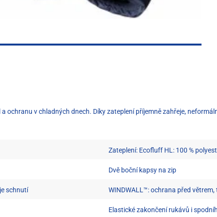
ochranu v chladných dnech. Díky zateplení příjemně zahřeje, neformální st
Zateplení: Ecofluff HL: 100 % polyest
Dvě boční kapsy na zip
je schnutí
WINDWALL™: ochrana před větrem, 
Elastické zakončení rukávů i spodní