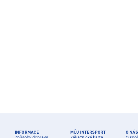
INFORMACE
MŮJ INTERSPORT
O NÁS
Způsoby dopravy
Zákaznická karta
O spol