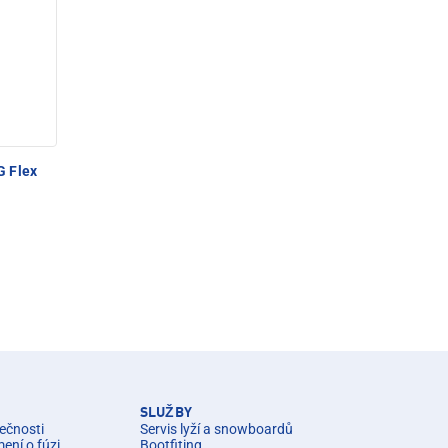
 Flex
SLUŽBY
ečnosti
Servis lyží a snowboardů
ní o fúzi
Bootfiting