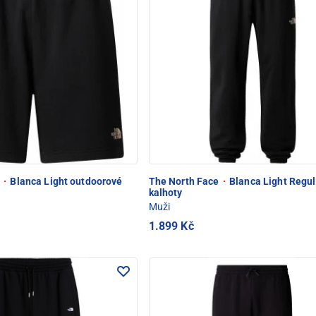
e
·
Blanca Light outdoorové
The North Face
·
Blanca Light Regul
kalhoty
Muži
1.899 Kč