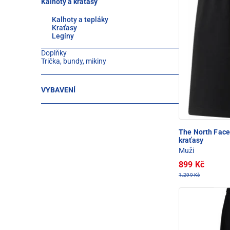
Kalhoty a kraťasy
Kalhoty a tepláky
Kraťasy
Legíny
Doplňky
Trička, bundy, mikiny
VYBAVENÍ
The North Fac
kraťasy
Muži
899 Kč
1.299 Kč