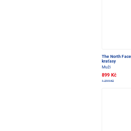
The North Fac
kraťasy
Muži
899 Kč
1.299 Kč