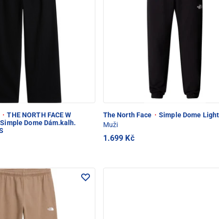
e
·
THE NORTH FACE W
The North Face
·
Simple Dome Light
y Simple Dome Dám.kalh.
Muži
S
1.699 Kč