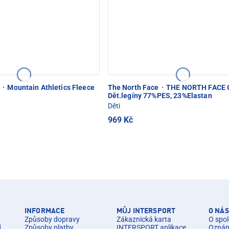
e
·
Mountain Athletics Fleece
The North Face
·
THE NORTH FACE G
Dět.legíny 77%PES, 23%Elastan
Děti
969 Kč
INFORMACE
MŮJ INTERSPORT
O NÁS
Způsoby dopravy
Zákaznická karta
O spol
d.
Způsoby platby
INTERSPORT aplikace
Oznáme