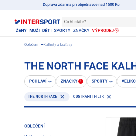
Doprava zdarma při objednávce nad 1500 Kč
Co hledáte?
ŽENY
MUŽI
DĚTI
SPORTY
ZNAČKY
VÝPRODEJ
Oblečení
Kalhoty a kraťasy
THE NORTH FACE KAL
POHLAVÍ
ZNAČKY
SPORTY
VELIK
1
THE NORTH FACE
ODSTRANIT FILTR
OBLEČENÍ