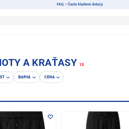
FAQ – Často kladené dotazy
HOTY A KRAŤASY
13
OST
BARVA
CENA