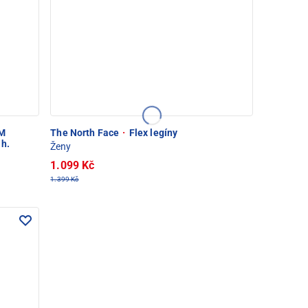
M
The North Face
·
Flex legíny
lh.
Ženy
1.099 Kč
1.399 Kč