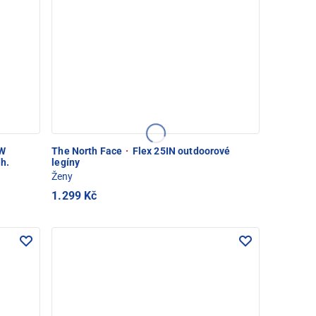
W
The North Face
·
Flex 25IN outdoorové
h.
legíny
Ženy
1.299 Kč