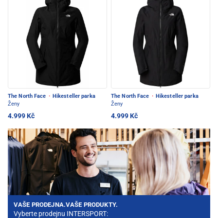
The North Face
·
Hikesteller parka
The North Face
·
Hikesteller parka
Ženy
Ženy
4.999 Kč
4.999 Kč
VAŠE PRODEJNA.VAŠE PRODUKTY.
Vyberte prodejnu INTERSPORT: