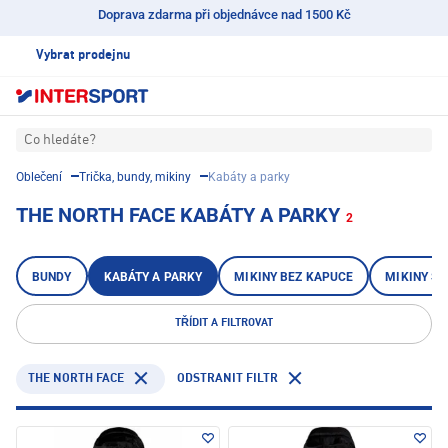
Doprava zdarma při objednávce nad 1500 Kč
Vybrat prodejnu
Co hledáte?
Oblečení
Trička, bundy, mikiny
Kabáty a parky
THE NORTH FACE KABÁTY A PARKY
2
BUNDY
KABÁTY A PARKY
MIKINY BEZ KAPUCE
MIKINY S 
TŘÍDIT A FILTROVAT
THE NORTH FACE
ODSTRANIT FILTR