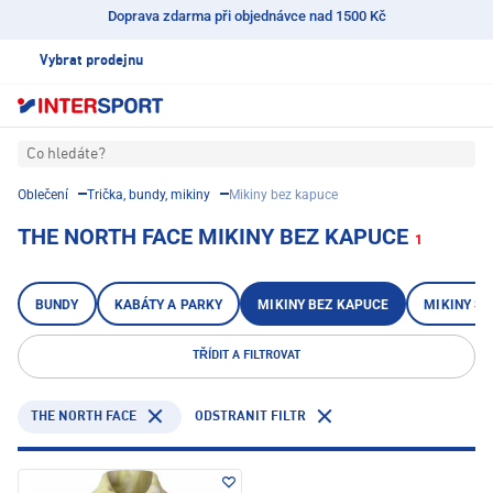
Doprava zdarma při objednávce nad 1500 Kč
Vybrat prodejnu
Co hledáte?
Oblečení
Trička, bundy, mikiny
Mikiny bez kapuce
THE NORTH FACE MIKINY BEZ KAPUCE
1
BUNDY
KABÁTY A PARKY
MIKINY BEZ KAPUCE
MIKINY S 
TŘÍDIT A FILTROVAT
THE NORTH FACE
ODSTRANIT FILTR