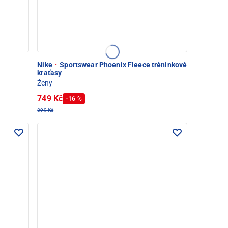
Nike
·
Sportswear Phoenix Fleece tréninkové
kraťasy
Ženy
749 Kč
-16 %
899 Kč