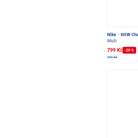
Nike
·
NSW Club
Muži
799 Kč
-20 %
999 Kč