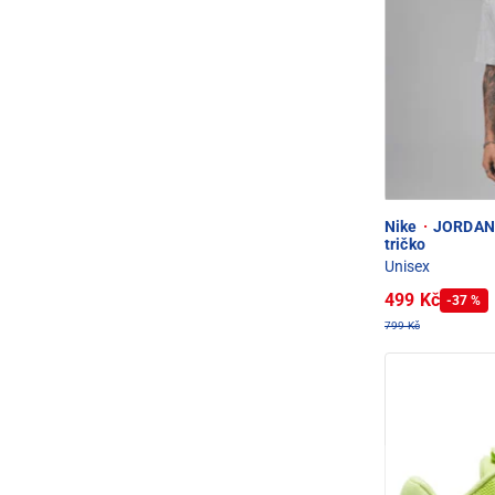
Nike
·
JORDAN 
tričko
Unisex
499 Kč
-37 %
799 Kč