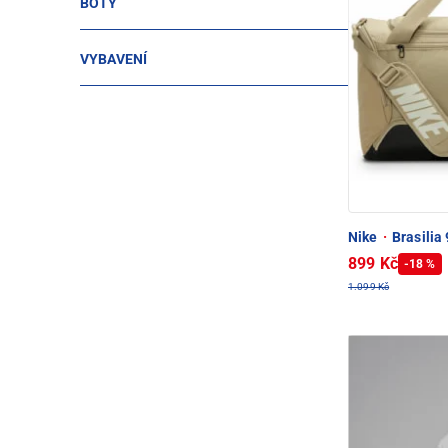
BOTY
VYBAVENÍ
Nike
·
Brasilia 
899 Kč
-18 %
1.099 Kč