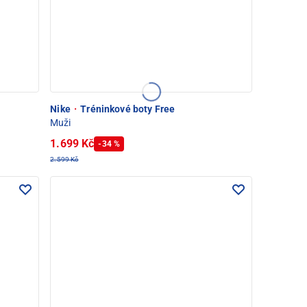
Nike
·
Tréninkové boty Free
Muži
1.699 Kč
-34 %
2.599 Kč