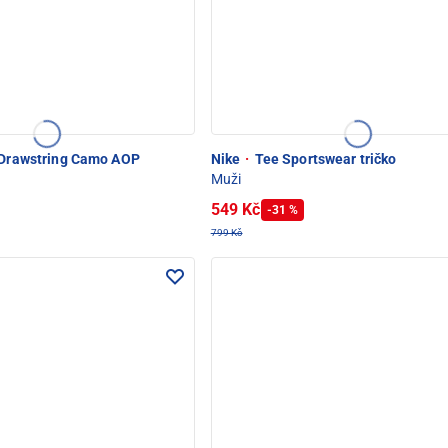
 Drawstring Camo AOP
Nike
·
Tee Sportswear tričko
Muži
549 Kč
-31 %
799 Kč