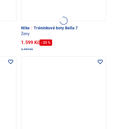
Nike
·
Tréninkové boty Bella 7
Ženy
1.599 Kč
-33 %
2.399 Kč