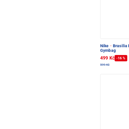
Nike
·
Brasilia
Gymbag
499 Kč
-16 %
599 Kč