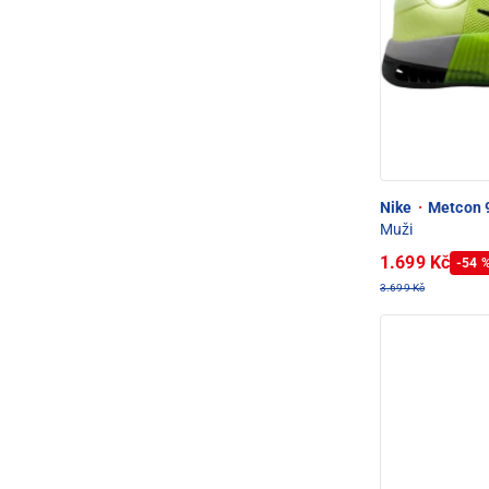
Nike
·
Metcon 9
Muži
1.699 Kč
-54 
3.699 Kč