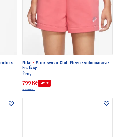
ričko s
Nike
·
Sportswear Club Fleece volnočasové
kraťasy
Ženy
799 Kč
-42 %
1.399 Kč