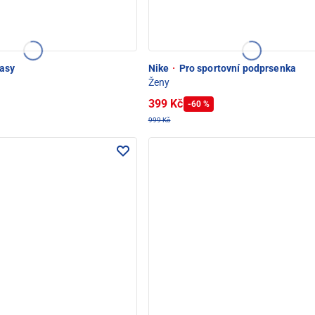
asy
Nike
·
Pro sportovní podprsenka
Ženy
399 Kč
-60 %
999 Kč