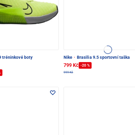
 tréninkové boty
Nike
·
Brasilia 9.5 sportovní taška
799 Kč
-20 %
%
999 Kč