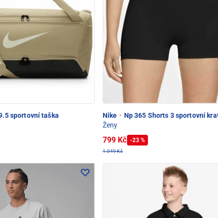
9.5 sportovní taška
Nike
·
Np 365 Shorts 3 sportovní kra
Ženy
799 Kč
-23 %
1.049 Kč