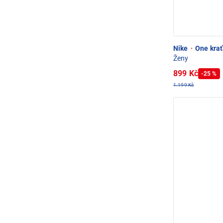
Nike
·
One krať
Ženy
899 Kč
-25 %
1.199 Kč