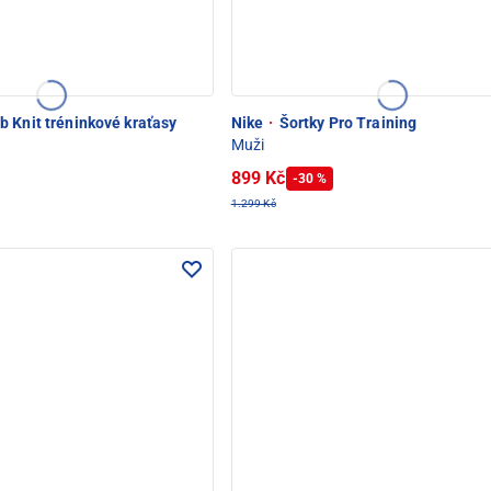
 Knit tréninkové kraťasy
Nike
·
Šortky Pro Training
Muži
899 Kč
-30 %
1.299 Kč