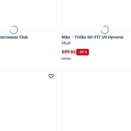
portswear Club
Nike
·
Tričko Dri-FIT UV Hyverse
Muži
699 Kč
-30 %
999 Kč