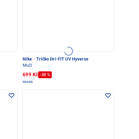
Nike
·
Tričko Dri-FIT UV Hyverse
Muži
699 Kč
-30 %
999 Kč