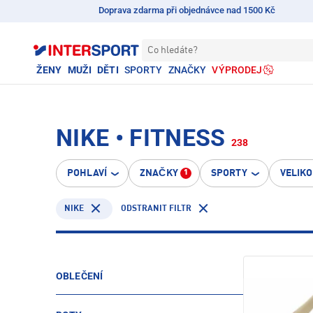
Doprava zdarma při objednávce nad 1500 Kč
Co hledáte?
ŽENY
MUŽI
DĚTI
SPORTY
ZNAČKY
VÝPRODEJ
NIKE • FITNESS
238
POHLAVÍ
ZNAČKY
SPORTY
VELIK
1
NIKE
ODSTRANIT FILTR
OBLEČENÍ