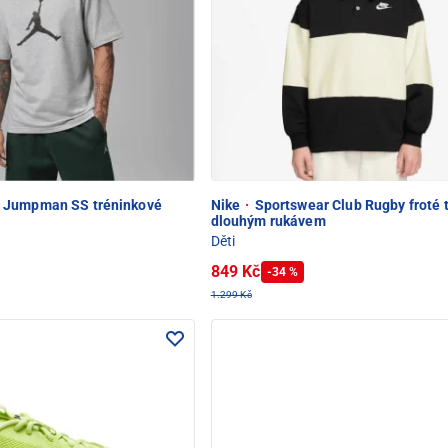
Jumpman SS tréninkové
Nike
·
Sportswear Club Rugby froté t
dlouhým rukávem
Děti
849 Kč
-34 %
1.299 Kč