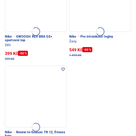
Nike
·
SWOOSH REV BRA SE+
Nike
·
Pro tréninkové legíny
sportovní top
Ženy
Děti
549 Kč
-60 %
399 Kč
-60 %
1.399 Kč
999 Kč
Nike
·
Renew In-Season TR 12, fitness
boty