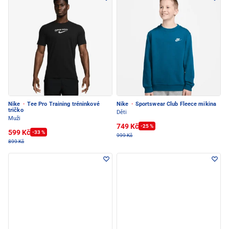
Nike
·
Tee Pro Training tréninkové
Nike
·
Sportswear Club Fleece mikina
tričko
Děti
Muži
749 Kč
-25 %
599 Kč
-33 %
999 Kč
899 Kč