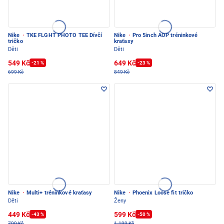
Nike
·
TKE FLGHT PHOTO TEE Dívčí
Nike
·
Pro 5inch AOP tréninkové
tričko
kraťasy
Děti
Děti
549 Kč
649 Kč
-21 %
-23 %
699 Kč
849 Kč
Nike
·
Multi+ tréninkové kraťasy
Nike
·
Phoenix Loose fit tričko
Děti
Ženy
449 Kč
599 Kč
-43 %
-50 %
799 Kč
1.199 Kč