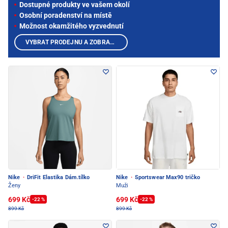
Dostupné produkty ve vašem okolí
Osobní poradenství na místě
Možnost okamžitého vyzvednutí
VYBRAT PRODEJNU A ZOBRAZIT PRODUKTY
Nike
·
DriFit Elastika Dám.tílko
Nike
·
Sportswear Max90 tričko
Ženy
Muži
699 Kč
699 Kč
-22 %
-22 %
899 Kč
899 Kč