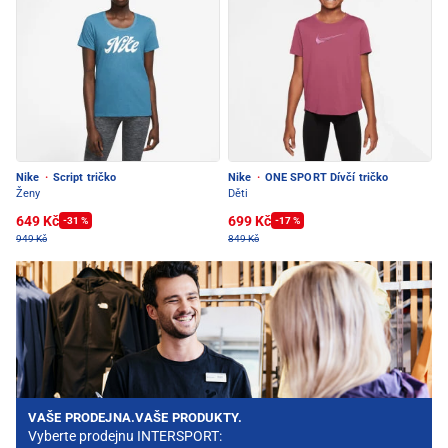
Nike
·
Script tričko
Nike
·
ONE SPORT Dívčí tričko
Ženy
Děti
649 Kč
699 Kč
-31 %
-17 %
949 Kč
849 Kč
VAŠE PRODEJNA.VAŠE PRODUKTY.
Vyberte prodejnu INTERSPORT: