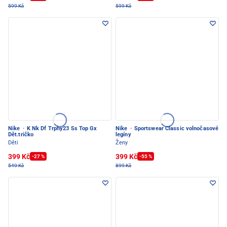
599 Kč
599 Kč
Nike
·
K Nk Df Trphy23 Ss Top Gx
Nike
·
Sportswear Classic volnočasové
Dět.tričko
legíny
Děti
Ženy
399 Kč
399 Kč
-27 %
-55 %
549 Kč
899 Kč