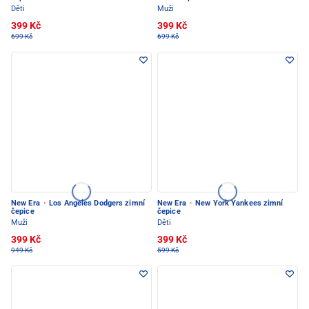
Děti
Muži
399 Kč
399 Kč
699 Kč
699 Kč
New Era
·
Los Angeles Dodgers zimní
New Era
·
New York Yankees zimní
čepice
čepice
Muži
Děti
399 Kč
399 Kč
949 Kč
599 Kč