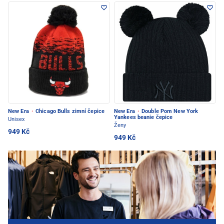
New Era
·
Chicago Bulls zimní čepice
New Era
·
Double Pom New York
Yankees beanie čepice
Unisex
Ženy
949 Kč
949 Kč