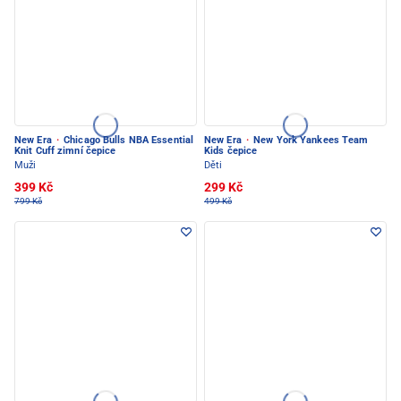
New Era
·
Chicago Bulls NBA Essential
New Era
·
New York Yankees Team
Knit Cuff zimní čepice
Kids čepice
Muži
Děti
399 Kč
299 Kč
799 Kč
499 Kč