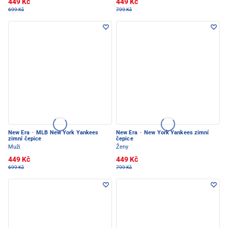
449 Kč
449 Kč
699 Kč
799 Kč
New Era
·
MLB New York Yankees
New Era
·
New York Yankees zimní
zimní čepice
čepice
Muži
Ženy
449 Kč
449 Kč
699 Kč
799 Kč