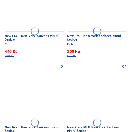
New Era
·
New York Yankees zimní
New Era
·
New York Yankees zimní
čepice
čepice
Muži
Děti
449 Kč
399 Kč
799 Kč
649 Kč
New Era
·
New York Yankees zimní
New Era
·
MLB New York Yankees
čepice
zimní čepice