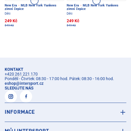
New Era
·
MLB New York Yankees
New Era
·
MLB New York Yankees
zimní čepice
zimní čepice
Děti
Děti
249 Kč
249 Kč
549 Kč
549 Kč
KONTAKT
+420 261 221 170
Pondělí - Čtvrtek: 08:30 - 17:00 hod. Pátek: 08:30 - 16:00 hod.
eshop
@
intersport.cz
SLEDUJTE NÁS
INFORMACE