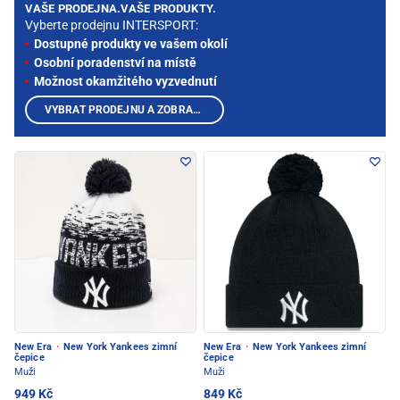
VAŠE PRODEJNA.VAŠE PRODUKTY.
Vyberte prodejnu INTERSPORT:
Dostupné produkty ve vašem okolí
Osobní poradenství na místě
Možnost okamžitého vyzvednutí
VYBRAT PRODEJNU A ZOBRAZIT PRODUKTY
New Era
·
New York Yankees zimní
New Era
·
New York Yankees zimní
čepice
čepice
Muži
Muži
949 Kč
849 Kč