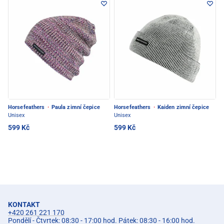
Horsefeathers
·
Paula zimní čepice
Horsefeathers
·
Kaiden zimní čepice
Unisex
Unisex
599 Kč
599 Kč
KONTAKT
+420 261 221 170
Pondělí - Čtvrtek: 08:30 - 17:00 hod. Pátek: 08:30 - 16:00 hod.