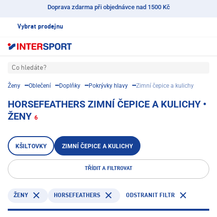
Doprava zdarma při objednávce nad 1500 Kč
Vybrat prodejnu
Co hledáte?
Ženy
Oblečení
Doplňky
Pokrývky hlavy
Zimní čepice a kulichy
HORSEFEATHERS ZIMNÍ ČEPICE A KULICHY •
ŽENY
6
KŠILTOVKY
ZIMNÍ ČEPICE A KULICHY
TŘÍDIT A FILTROVAT
HORSEFEATHERS
ODSTRANIT FILTR
ŽENY