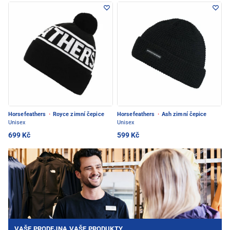
Horsefeathers
·
Royce zimní čepice
Horsefeathers
·
Ash zimní čepice
Unisex
Unisex
699 Kč
599 Kč
VAŠE PRODEJNA.VAŠE PRODUKTY.