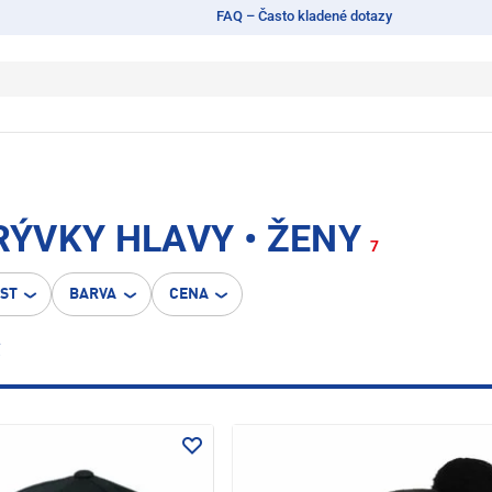
FAQ – Často kladené dotazy
ÝVKY HLAVY • ŽENY
7
OST
BARVA
CENA