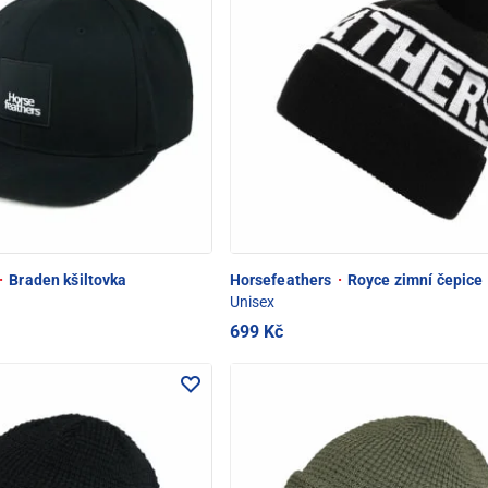
·
Braden kšiltovka
Horsefeathers
·
Royce zimní čepice
Unisex
699 Kč