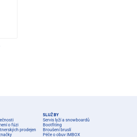
e
SLUŽBY
ečnosti
Servis lyží a snowboardů
ní o fúzi
Bootfiting
rtnerských prodejen
Broušení bruslí
značky
Péče o obuv IMBOX