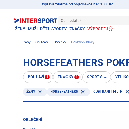
Doprava zdarma při objednávce nad 1500 Kč
Co hledáte?
ŽENY
MUŽI
DĚTI
SPORTY
ZNAČKY
VÝPRODEJ
Ženy
Oblečení
Doplňky
Pokrývky hlavy
HORSEFEATHERS POKR
POHLAVÍ
ZNAČKY
SPORTY
VELIK
1
1
HORSEFEATHERS
ODSTRANIT FILTR
ŽENY
OBLEČENÍ