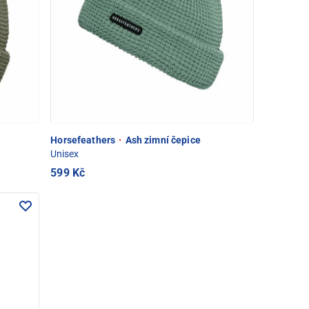
Horsefeathers
·
Ash zimní čepice
Unisex
599 Kč