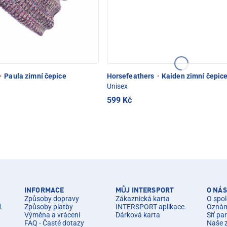
·
Paula zimní čepice
Horsefeathers
·
Kaiden zimní čepic
Unisex
599 Kč
INFORMACE
MŮJ INTERSPORT
O NÁS
Způsoby dopravy
Zákaznická karta
O spol
d.
Způsoby platby
INTERSPORT aplikace
Oznáme
Výměna a vrácení
Dárková karta
Síť pa
FAQ - Časté dotazy
Naše 