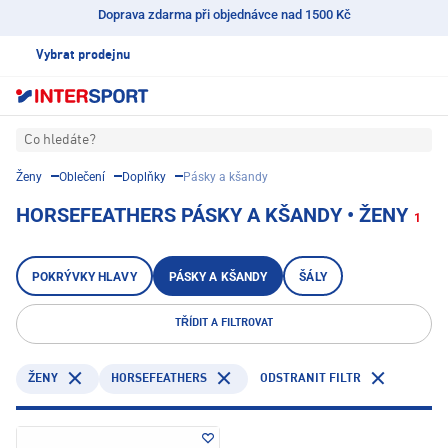
Doprava zdarma při objednávce nad 1500 Kč
Vybrat prodejnu
Co hledáte?
Ženy
Oblečení
Doplňky
Pásky a kšandy
HORSEFEATHERS PÁSKY A KŠANDY • ŽENY
1
POKRÝVKY HLAVY
PÁSKY A KŠANDY
ŠÁLY
TŘÍDIT A FILTROVAT
HORSEFEATHERS
ODSTRANIT FILTR
ŽENY