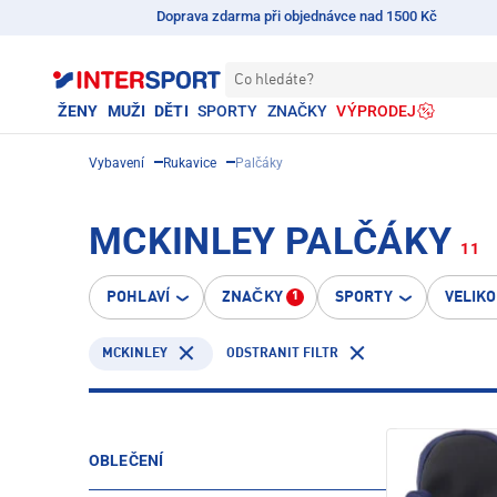
Doprava zdarma při objednávce nad 1500 Kč
Co hledáte?
ŽENY
MUŽI
DĚTI
SPORTY
ZNAČKY
VÝPRODEJ
Vybavení
Rukavice
Palčáky
MCKINLEY PALČÁKY
11
POHLAVÍ
ZNAČKY
SPORTY
VELIK
1
MCKINLEY
ODSTRANIT FILTR
OBLEČENÍ