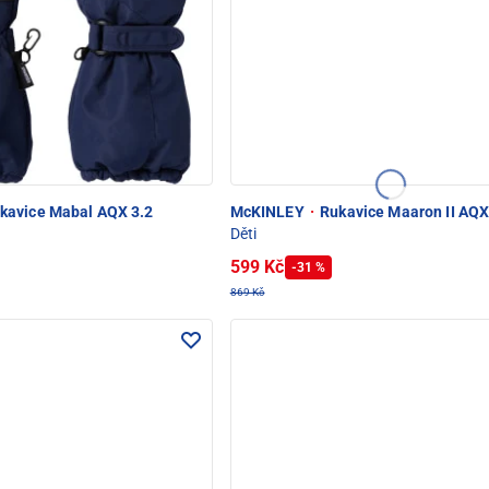
kavice Mabal AQX 3.2
McKINLEY
·
Rukavice Maaron II AQX
Děti
599 Kč
-31 %
869 Kč