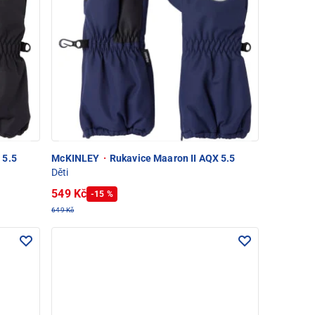
 5.5
McKINLEY
·
Rukavice Maaron II AQX 5.5
Děti
549 Kč
-15 %
649 Kč