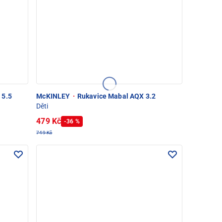
 5.5
McKINLEY
·
Rukavice Mabal AQX 3.2
Děti
479 Kč
-36 %
749 Kč