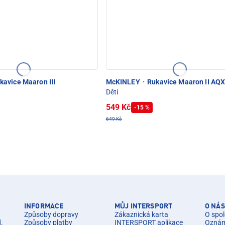
kavice Maaron III
McKINLEY
·
Rukavice Maaron II AQX
Děti
549 Kč
-15 %
649 Kč
INFORMACE
MŮJ INTERSPORT
O NÁS
Způsoby dopravy
Zákaznická karta
O spol
d.
Způsoby platby
INTERSPORT aplikace
Oznáme