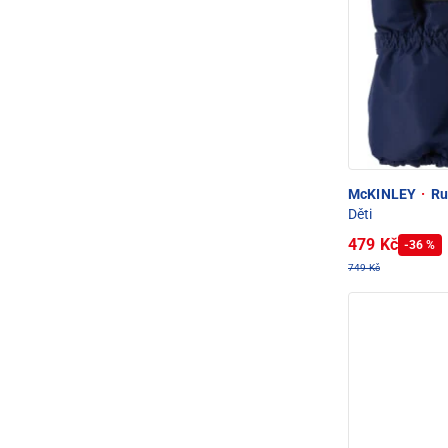
McKINLEY
·
Ru
Děti
479 Kč
-36 %
749 Kč