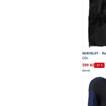
McKINLEY
·
Ru
Děti
599 Kč
-31 %
869 Kč