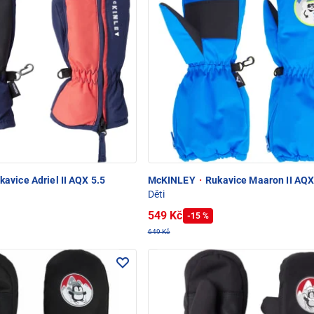
avice Adriel II AQX 5.5
McKINLEY
·
Rukavice Maaron II AQX
Děti
549 Kč
-15 %
649 Kč