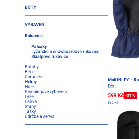
BOTY
VYBAVENÍ
Rukavice
Palčáky
Lyžařské a snowboardové rukavice
Skialpové rukavice
Batohy
Brýle
Chrániče
McKINLEY
·
Ruk
Helmy
Děti
Hole
Kempingové vybavení
599 Kč
-31 %
Lyže
Láhve
869 Kč
Stany
Tašky
Údržba a servis