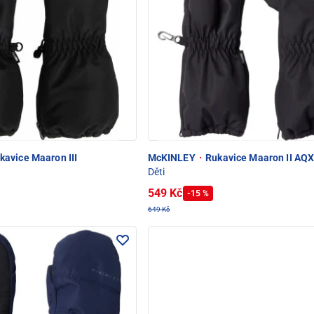
kavice Maaron III
McKINLEY
·
Rukavice Maaron II AQX
Děti
549 Kč
-15 %
649 Kč