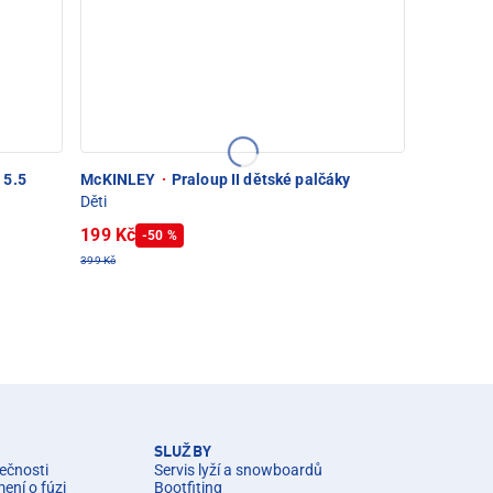
 5.5
McKINLEY
·
Praloup II dětské palčáky
Děti
199 Kč
-50 %
399 Kč
SLUŽBY
ečnosti
Servis lyží a snowboardů
ní o fúzi
Bootfiting