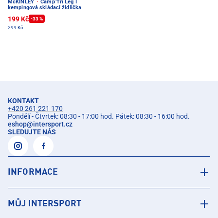
McKINLEY
·
Camp Tri Leg I
kempingová skládací židlička
199 Kč
-33 %
299 Kč
KONTAKT
+420 261 221 170
Pondělí - Čtvrtek: 08:30 - 17:00 hod. Pátek: 08:30 - 16:00 hod.
eshop
@
intersport.cz
SLEDUJTE NÁS
INFORMACE
MŮJ INTERSPORT