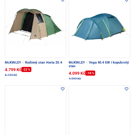
McKINLEY
·
Rodinný stan Horta 20.4
McKINLEY
·
Vega 40.4 SW I kopulovitý
stan
4.799 Kč
-22 %
4.099 Kč
-18 %
6.199 Kč
4.999 Kč