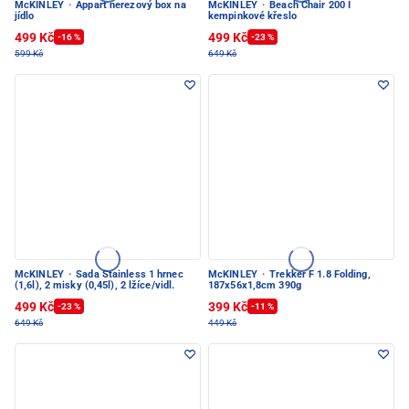
McKINLEY
·
Appart nerezový box na
McKINLEY
·
Beach Chair 200 I
jídlo
kempinkové křeslo
499 Kč
499 Kč
-16 %
-23 %
599 Kč
649 Kč
McKINLEY
·
Sada Stainless 1 hrnec
McKINLEY
·
Trekker F 1.8 Folding,
(1,6l), 2 misky (0,45l), 2 lžíce/vidl.
187x56x1,8cm 390g
499 Kč
399 Kč
-23 %
-11 %
649 Kč
449 Kč