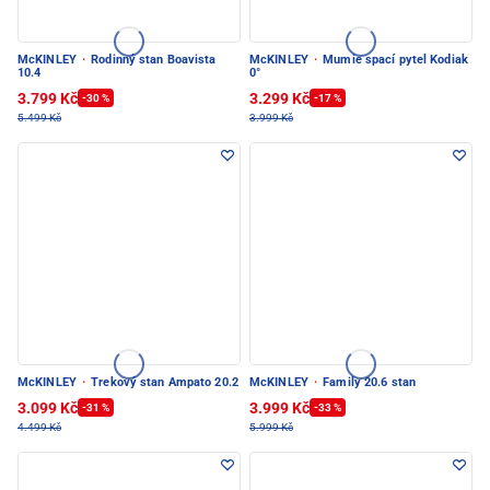
McKINLEY
·
Rodinný stan Boavista
McKINLEY
·
Mumie spací pytel Kodiak
10.4
0°
3.799 Kč
3.299 Kč
-30 %
-17 %
5.499 Kč
3.999 Kč
McKINLEY
·
Trekový stan Ampato 20.2
McKINLEY
·
Family 20.6 stan
3.099 Kč
3.999 Kč
-31 %
-33 %
4.499 Kč
5.999 Kč