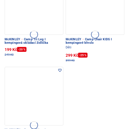
McKINLEY
·
Camp Tri Leg I
McKINLEY
·
Camp Chair KIDS I
kempingová skládací židlička
kempingové křeslo
Děti
199 Kč
-20 %
299 Kč
249 Kč
-25 %
399 Kč