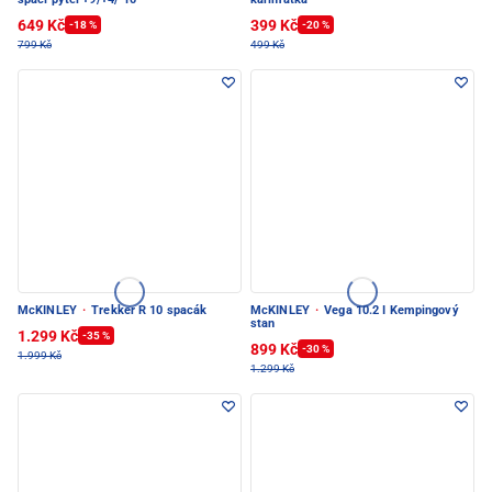
649 Kč
399 Kč
-18 %
-20 %
799 Kč
499 Kč
McKINLEY
·
Trekker R 10 spacák
McKINLEY
·
Vega 10.2 I Kempingový
stan
1.299 Kč
-35 %
899 Kč
-30 %
1.999 Kč
1.299 Kč