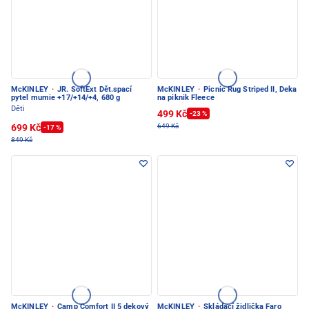
McKINLEY
·
JR. SoftExt Dět.spací
McKINLEY
·
Picnic Rug Striped II, Deka
pytel mumie +17/+14/+4, 680 g
na piknik Fleece
Děti
499 Kč
-23 %
699 Kč
649 Kč
-17 %
849 Kč
McKINLEY
·
Camp Comfort II 5 dekový
McKINLEY
·
Skládací židlička Faro