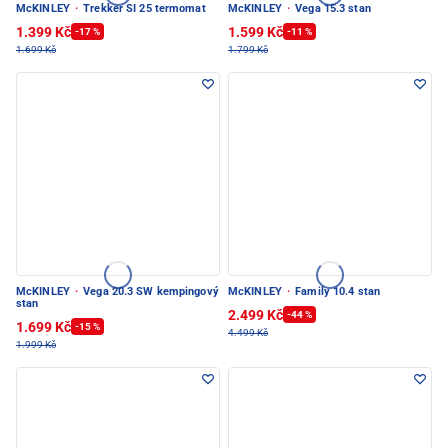
McKINLEY
·
Trekker SI 25 termomat
McKINLEY
·
Vega 15.3 stan
1.399 Kč
1.599 Kč
-17 %
-11 %
1.699 Kč
1.799 Kč
McKINLEY
·
Vega 20.3 SW kempingový
McKINLEY
·
Family 10.4 stan
stan
2.499 Kč
-44 %
1.699 Kč
-15 %
4.499 Kč
1.999 Kč