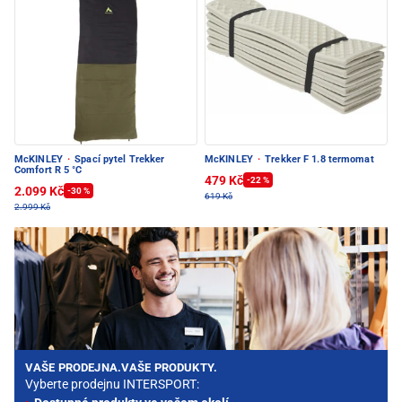
McKINLEY
·
Spací pytel Trekker
McKINLEY
·
Trekker F 1.8 termomat
Comfort R 5 °C
479 Kč
-22 %
2.099 Kč
-30 %
619 Kč
2.999 Kč
VAŠE PRODEJNA.VAŠE PRODUKTY.
Vyberte prodejnu INTERSPORT: