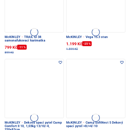
McKINLEY
·
TRAIL SI 38
McKINLEY
·
Vega 15.3 stan
samonafukovací karimatka
1.199 Kč
-25 %
799 Kč
-11 %
1.599 Kč
899 Kč
McKINLEY
·
Dekový spací pytel Camp
McKINLEY
·
Camp SoftNest 5 Dekový
Comfort II 10, 1,03kg 13/10/-4,
spací pytel +8/+4/-10
220x82cm