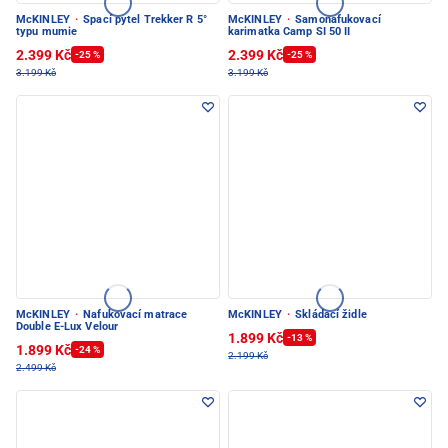
McKINLEY
·
Spací pytel Trekker R 5°
McKINLEY
·
Samonafukovací
typu mumie
karimatka Camp SI 50 II
2.399 Kč
2.399 Kč
-25 %
-25 %
3.199 Kč
3.199 Kč
McKINLEY
·
Nafukovací matrace
McKINLEY
·
Skládací židle
Double E-Lux Velour
1.899 Kč
-13 %
1.899 Kč
-24 %
2.199 Kč
2.499 Kč