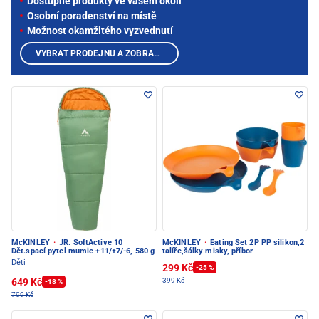
Dostupné produkty ve vašem okolí
Osobní poradenství na místě
Možnost okamžitého vyzvednutí
VYBRAT PRODEJNU A ZOBRAZIT PRODUKTY
McKINLEY
·
JR. SoftActive 10
McKINLEY
·
Eating Set 2P PP silikon,2
Dět.spací pytel mumie +11/+7/-6, 580 g
talíře,šálky misky, příbor
Děti
299 Kč
-25 %
649 Kč
399 Kč
-18 %
799 Kč