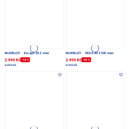
McKINLEY
·
Escape 20.2 stan
McKINLEY
·
VEGA 40.3 SW stan
2.999 Kč
2.999 Kč
-16 %
-25 %
3.599 Kč
3.999 Kč