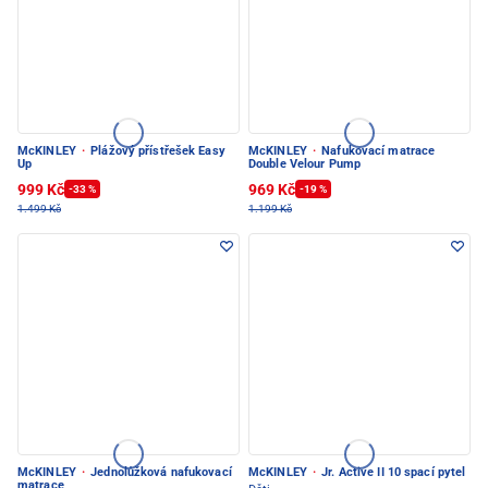
McKINLEY
·
Plážový přístřešek Easy
McKINLEY
·
Nafukovací matrace
Up
Double Velour Pump
999 Kč
969 Kč
-33 %
-19 %
1.499 Kč
1.199 Kč
McKINLEY
·
Jednolůžková nafukovací
McKINLEY
·
Jr. Active II 10 spací pytel
matrace