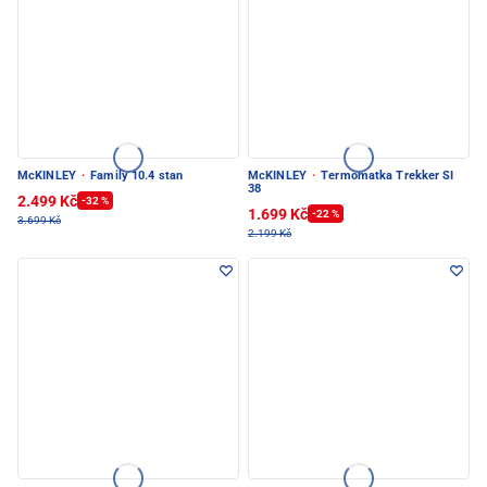
McKINLEY
·
Family 10.4 stan
McKINLEY
·
Termomatka Trekker SI
38
2.499 Kč
-32 %
1.699 Kč
-22 %
3.699 Kč
2.199 Kč