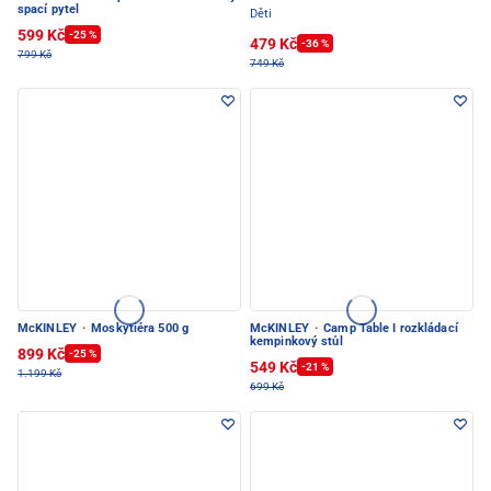
spací pytel
Děti
599 Kč
-25 %
479 Kč
-36 %
799 Kč
749 Kč
McKINLEY
·
Moskytiéra 500 g
McKINLEY
·
Camp Table I rozkládací
kempinkový stůl
899 Kč
-25 %
549 Kč
-21 %
1.199 Kč
699 Kč