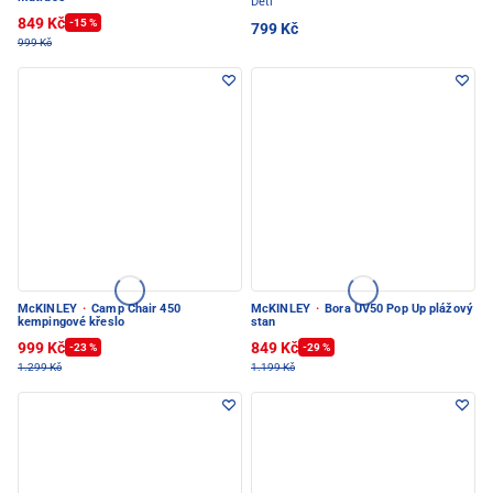
Děti
849 Kč
-15 %
799 Kč
999 Kč
McKINLEY
·
Camp Chair 450
McKINLEY
·
Bora UV50 Pop Up plážový
kempingové křeslo
stan
999 Kč
849 Kč
-23 %
-29 %
1.299 Kč
1.199 Kč