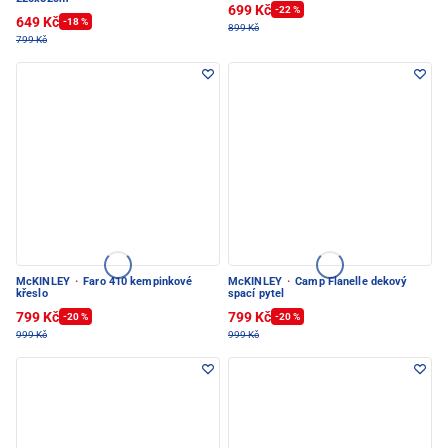
699 Kč
-22 %
649 Kč
-18 %
899 Kč
799 Kč
McKINLEY
·
Faro 410 kempinkové
McKINLEY
·
Camp Flanelle dekový
křeslo
spací pytel
799 Kč
799 Kč
-20 %
-20 %
999 Kč
999 Kč