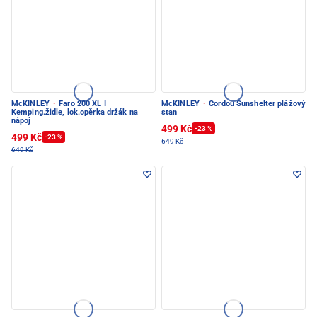
McKINLEY
·
Faro 200 XL I
McKINLEY
·
Cordou Sunshelter plážový
Kemping.židle, lok.opěrka držák na
stan
nápoj
499 Kč
-23 %
499 Kč
-23 %
649 Kč
649 Kč