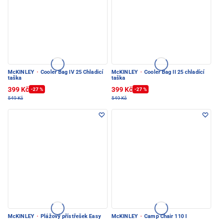
McKINLEY
·
Cooler Bag IV 25 Chladicí
McKINLEY
·
Cooler Bag II 25 chladící
taška
taška
399 Kč
399 Kč
-27 %
-27 %
549 Kč
549 Kč
McKINLEY
·
Plážový přístřešek Easy
McKINLEY
·
Camp Chair 110 I