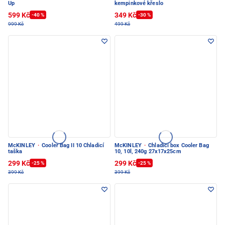
Up
kempinkové křeslo
599 Kč
349 Kč
-40 %
-30 %
999 Kč
499 Kč
McKINLEY
·
Cooler Bag II 10 Chladicí
McKINLEY
·
Chladicí box Cooler Bag
taška
10, 10l, 240g 27x17x25cm
299 Kč
299 Kč
-25 %
-25 %
399 Kč
399 Kč