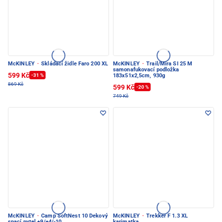
McKINLEY
·
Skládací židle Faro 200 XL
McKINLEY
·
Trail/Mira SI 25 M
samonafukovací podložka
599 Kč
-31 %
183x51x2,5cm, 930g
869 Kč
599 Kč
-20 %
749 Kč
McKINLEY
·
Camp SoftNest 10 Dekový
McKINLEY
·
Trekker F 1.3 XL
spací pytel +9/+4/-10
karimatka