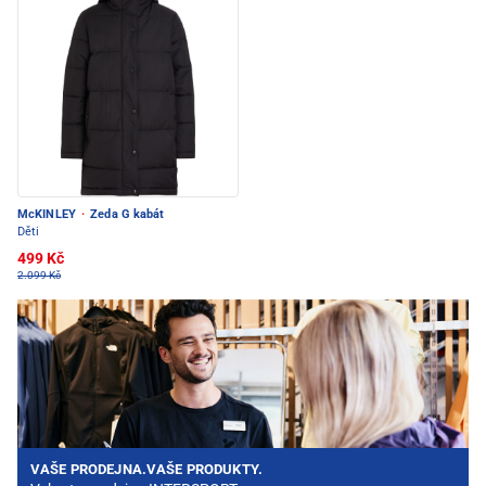
McKINLEY
·
Zeda G kabát
Děti
499 Kč
2.099 Kč
VAŠE PRODEJNA.VAŠE PRODUKTY.