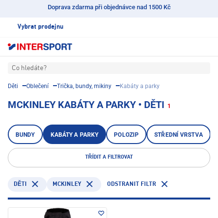
Doprava zdarma při objednávce nad 1500 Kč
Vybrat prodejnu
Co hledáte?
Děti
Oblečení
Trička, bundy, mikiny
Kabáty a parky
MCKINLEY KABÁTY A PARKY • DĚTI
1
BUNDY
KABÁTY A PARKY
POLOZIP
STŘEDNÍ VRSTVA
TŘÍDIT A FILTROVAT
MCKINLEY
ODSTRANIT FILTR
DĚTI