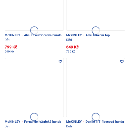
McKINLEY
·
Abe LT outdoorová bunda
McKINLEY
·
Aaki funkční top
Děti
Děti
799 Kč
649 Kč
999 Kč
799 Kč
McKINLEY
·
Fernando lyžařská bunda
McKINLEY
·
Danilo II T fleecová bunda
Děti
Děti