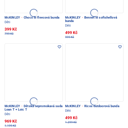
McKINLEY
·
Choco III fleecová bunda
McKINLEY
·
Bennet III softshellová
bunda
Děti
Děti
399 Kč
499 Kč
799 Kč
999 Kč
McKINLEY
·
Dětská nepromokavá sada
McKINLEY
·
Ricos outdoorová bunda
Loan T + Loic T
Děti
Děti
499 Kč
969 Kč
1.299 Kč
1.199 Kč