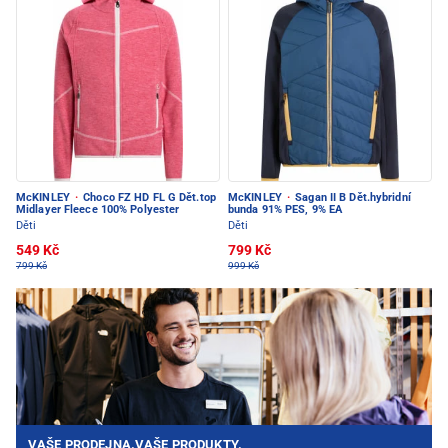
McKINLEY
·
Choco FZ HD FL G Dět.top
McKINLEY
·
Sagan II B Dět.hybridní
Midlayer Fleece 100% Polyester
bunda 91% PES, 9% EA
Děti
Děti
549 Kč
799 Kč
799 Kč
999 Kč
VAŠE PRODEJNA.VAŠE PRODUKTY.