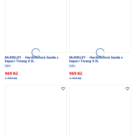
McKINLEY
·
Hardshellová bunda s
McKINLEY
·
Hardshellová bunda s
kapucí Terang II 2L
kapucí Terang II 2L
Děti
Děti
969 Kč
969 Kč
1.499 Kč
1.499 Kč