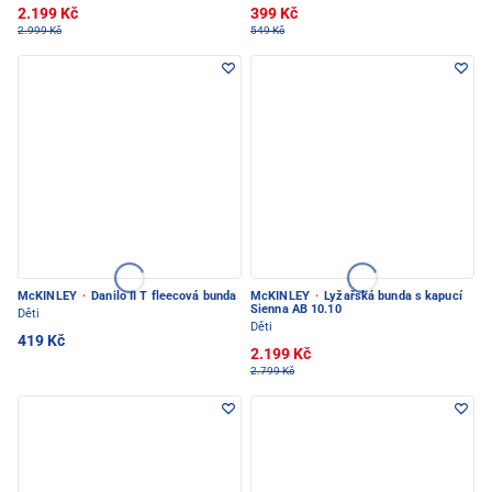
2.199 Kč
399 Kč
2.999 Kč
549 Kč
McKINLEY
·
Danilo II T fleecová bunda
McKINLEY
·
Lyžařská bunda s kapucí
Sienna AB 10.10
Děti
Děti
419 Kč
2.199 Kč
2.799 Kč