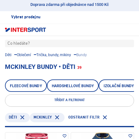
Doprava zdarma při objednávce nad 1500 Kč
Vybrat prodejnu
Co hledáte?
Děti
Oblečení
Trička, bundy, mikiny
Bundy
MCKINLEY BUNDY • DĚTI
39
FLEECOVÉ BUNDY
HARDSHELLOVÉ BUNDY
IZOLAČNÍ BUNDY
TŘÍDIT A FILTROVAT
MCKINLEY
ODSTRANIT FILTR
DĚTI