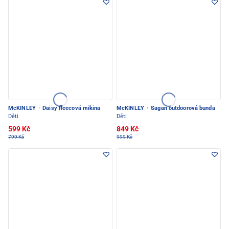
McKINLEY
·
Daisy fleecová mikina
McKINLEY
·
Sagan outdoorová bunda
Děti
Děti
599 Kč
849 Kč
799 Kč
999 Kč