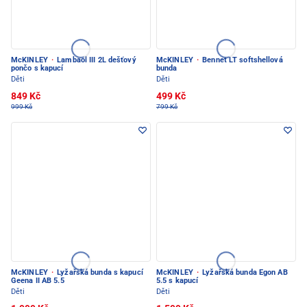
McKINLEY
·
Lambaol III 2L dešťový
McKINLEY
·
Bennet LT softshellová
pončo s kapucí
bunda
Děti
Děti
849 Kč
499 Kč
999 Kč
799 Kč
McKINLEY
·
Lyžařská bunda s kapucí
McKINLEY
·
Lyžařská bunda Egon AB
Geena II AB 5.5
5.5 s kapucí
Děti
Děti