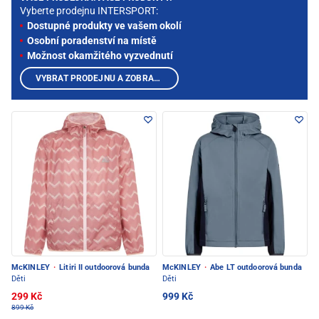
Vyberte prodejnu INTERSPORT:
Dostupné produkty ve vašem okolí
Osobní poradenství na místě
Možnost okamžitého vyzvednutí
VYBRAT PRODEJNU A ZOBRAZIT PRODUKTY
McKINLEY
·
Litiri II outdoorová bunda
McKINLEY
·
Abe LT outdoorová bunda
Děti
Děti
299 Kč
999 Kč
899 Kč