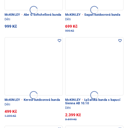
McKINLEY
·
Abe G softshellová bunda
McKINLEY
·
Sagan outdoorová bunda
Děti
Děti
999 Kč
699 Kč
999 Kč
McKINLEY
·
Kereol outdoorová bunda
McKINLEY
·
Lyžařská bunda s kapucí
Sienna AB 10.10
Děti
Děti
499 Kč
2.399 Kč
1.099 Kč
3.699 Kč