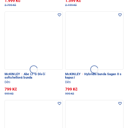
1.999 Kč
1.599 Kč
2.799 Kč
2.199 Kč
McKINLEY
·
Abe LT G Dívčí
McKINLEY
·
Hybridní bunda Sagan II s
softshellová bunda
kapucí
Děti
Děti
799 Kč
799 Kč
999 Kč
999 Kč