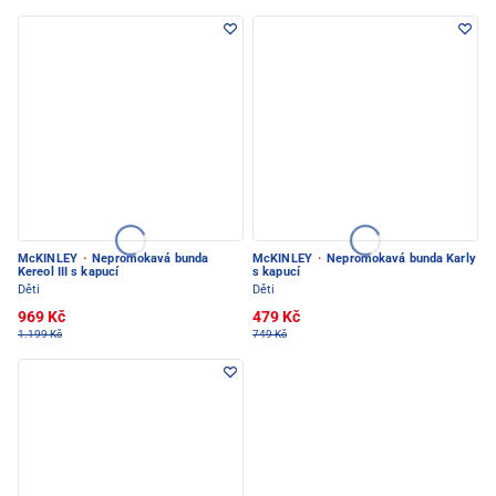
McKINLEY
·
Nepromokavá bunda
McKINLEY
·
Nepromokavá bunda Karly
Kereol III s kapucí
s kapucí
Děti
Děti
969 Kč
479 Kč
1.199 Kč
749 Kč