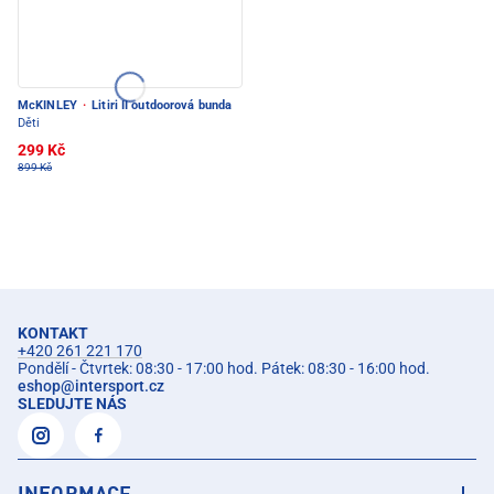
McKINLEY
·
Litiri II outdoorová bunda
Děti
299 Kč
899 Kč
KONTAKT
+420 261 221 170
Pondělí - Čtvrtek: 08:30 - 17:00 hod. Pátek: 08:30 - 16:00 hod.
eshop
@
intersport.cz
SLEDUJTE NÁS