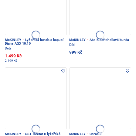
McKINLEY
·
Lyžařská bunda s kapucí
McKINLEY
·
Abe B softshellová bunda
Diana AQX 10.10
Děti
Děti
999 Kč
1.499 Kč
2.199 Kč
McKINLEY
·
SST Hector II lyžařská
McKINLEY
·
Carac J