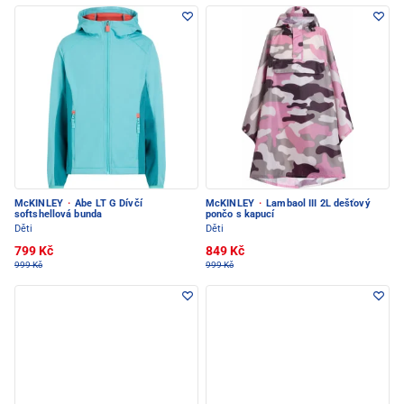
McKINLEY
·
Abe LT G Dívčí
McKINLEY
·
Lambaol III 2L dešťový
softshellová bunda
pončo s kapucí
Děti
Děti
799 Kč
849 Kč
999 Kč
999 Kč