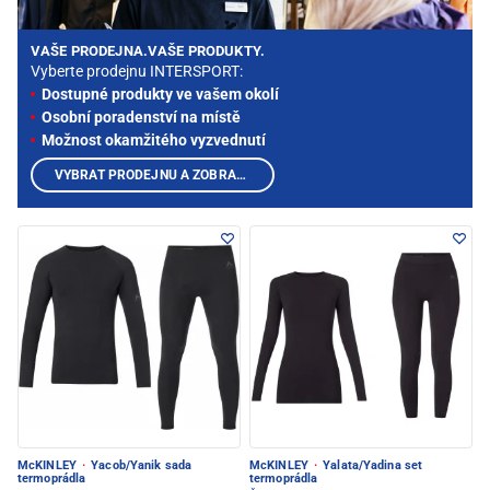
VAŠE PRODEJNA.VAŠE PRODUKTY.
Vyberte prodejnu INTERSPORT:
Dostupné produkty ve vašem okolí
Osobní poradenství na místě
Možnost okamžitého vyzvednutí
VYBRAT PRODEJNU A ZOBRAZIT PRODUKTY
McKINLEY
·
Yacob/Yanik sada
McKINLEY
·
Yalata/Yadina set
termoprádla
termoprádla