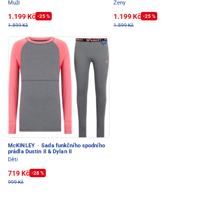
Muži
Ženy
1.199 Kč
1.199 Kč
-25 %
-25 %
1.599 Kč
1.599 Kč
McKINLEY
·
Sada funkčního spodního
prádla Dustin II & Dylan II
Děti
719 Kč
-28 %
999 Kč