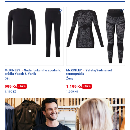
McKINLEY
·
Sada funkčního spodního
McKINLEY
·
Yalata/Yadina set
prádla Yacob & Yanik
termoprádla
Děti
Ženy
999 Kč
1.199 Kč
-16 %
-29 %
1.199 Kč
1.699 Kč