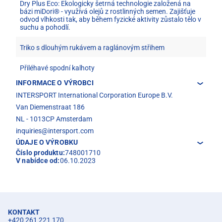
Dry Plus Eco: Ekologicky šetrná technologie založená na
bázi miDori® - využívá olejů z rostlinných semen. Zajišťuje
odvod vlhkosti tak, aby během fyzické aktivity zůstalo tělo v
suchu a pohodlí.
Triko s dlouhým rukávem a raglánovým střihem
Přiléhavé spodní kalhoty
INFORMACE O VÝROBCI
INTERSPORT International Corporation Europe B.V.
Van Diemenstraat 186
NL - 1013CP Amsterdam
inquiries@intersport.com
ÚDAJE O VÝROBKU
Číslo produktu:
748001710
V nabídce od:
06.10.2023
KONTAKT
+420 261 221 170