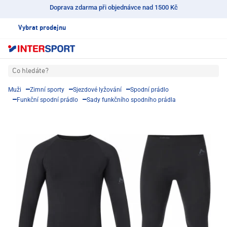
Doprava zdarma při objednávce nad 1500 Kč
Vybrat prodejnu
Co hledáte?
Muži
Zimní sporty
Sjezdové lyžování
Spodní prádlo
Funkční spodní prádlo
Sady funkčního spodního prádla