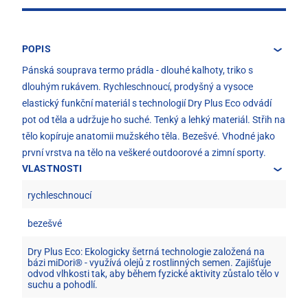
POPIS
Pánská souprava termo prádla - dlouhé kalhoty, triko s
dlouhým rukávem. Rychleschnoucí, prodyšný a vysoce
elastický funkční materiál s technologií Dry Plus Eco odvádí
pot od těla a udržuje ho suché. Tenký a lehký materiál. Střih na
tělo kopíruje anatomii mužského těla. Bezešvé. Vhodné jako
první vrstva na tělo na veškeré outdoorové a zimní sporty.
VLASTNOSTI
rychleschnoucí
bezešvé
Dry Plus Eco: Ekologicky šetrná technologie založená na
bázi miDori® - využívá olejů z rostlinných semen. Zajišťuje
odvod vlhkosti tak, aby během fyzické aktivity zůstalo tělo v
suchu a pohodlí.