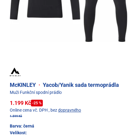
McKINLEY
·
Yacob/Yanik sada termoprádla
Muži Funkční spodní prádlo
1.199 Kč
-25 %
Online cena vč. DPH
, bez
dopravného
1.599 Kč
Barva:
černá
Velikost: