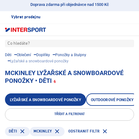
Doprava zdarma při objednávce nad 1500 Kč
Vybrat prodejnu
Co hledáte?
Děti
Oblečení
Doplňky
Ponožky a štulpny
Lyžařské a snowboardové ponožky
MCKINLEY LYŽAŘSKÉ A SNOWBOARDOVÉ
PONOŽKY • DĚTI
6
LYŽAŘSKÉ A SNOWBOARDOVÉ PONOŽKY
OUTDOOROVÉ PONOŽKY
TŘÍDIT A FILTROVAT
MCKINLEY
ODSTRANIT FILTR
DĚTI