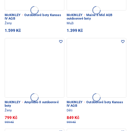
McKINLEY
·
Outdoorové boty Kansas
McKINLEY
·
Maine II Mid AQB
IV AQB
outdoorové boty
Ženy
Muži
1.599 Kč
1.399 Kč
McKINLEY
·
Amphibio II outdoorové
McKINLEY
·
Outdoorové boty Kansas
boty
IV AQB
Ženy
Děti
799 Kč
849 Kč
999 Kč
999 Kč