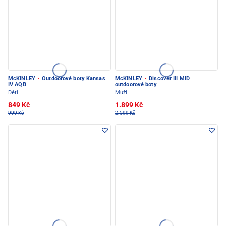
McKINLEY
·
Outdoorové boty Kansas
McKINLEY
·
Discover III MID
IV AQB
outdoorové boty
Děti
Muži
849 Kč
1.899 Kč
999 Kč
2.599 Kč