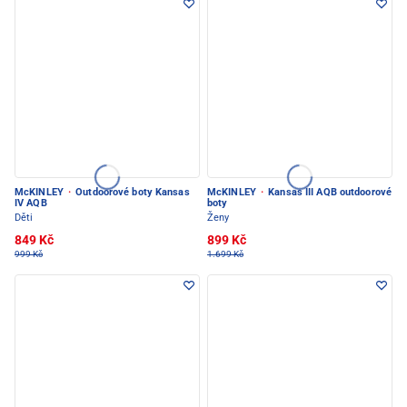
McKINLEY
·
Outdoorové boty Kansas
McKINLEY
·
Kansas III AQB outdoorové
IV AQB
boty
Děti
Ženy
849 Kč
899 Kč
999 Kč
1.699 Kč