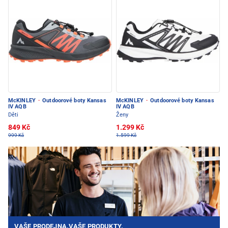
McKINLEY
·
Outdoorové boty Kansas
McKINLEY
·
Outdoorové boty Kansas
IV AQB
IV AQB
Děti
Ženy
849 Kč
1.299 Kč
999 Kč
1.599 Kč
VAŠE PRODEJNA.VAŠE PRODUKTY.