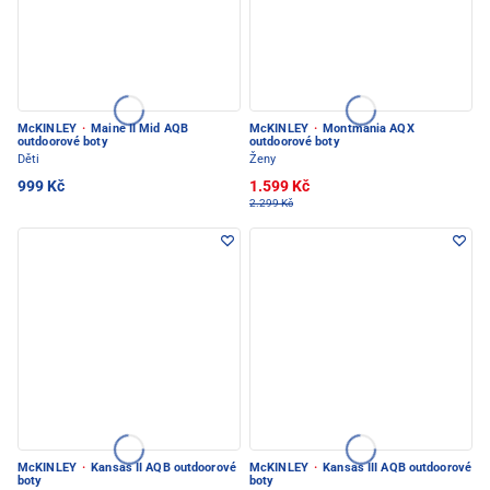
McKINLEY
·
Maine II Mid AQB
McKINLEY
·
Montmania AQX
outdoorové boty
outdoorové boty
Děti
Ženy
999 Kč
1.599 Kč
2.299 Kč
McKINLEY
·
Kansas II AQB outdoorové
McKINLEY
·
Kansas III AQB outdoorové
boty
boty