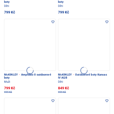
boty
boty
Děti
Děti
799 Kč
799 Kč
McKINLEY
·
Amphibio II outdoorové
McKINLEY
·
Outdoorové boty Kansas
boty
IV AQB
Muži
Děti
799 Kč
849 Kč
999 Kč
999 Kč