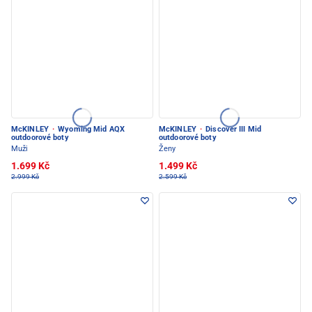
McKINLEY
·
Wyoming Mid AQX
McKINLEY
·
Discover III Mid
outdoorové boty
outdoorové boty
Muži
Ženy
1.699 Kč
1.499 Kč
2.999 Kč
2.599 Kč