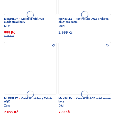
McKINLEY
·
Maine II Mid AQB
McKINLEY
·
Ravine Lite AQX Treková
outdoorové boty
obuv pro dosp.,
Muži
Muži
999 Kč
2.999 Kč
1.399 Kč
McKINLEY
·
Outdoorové boty Tahsis
McKINLEY
·
Kansas III AQB outdoorové
AQX
boty
Ženy
Děti
2.099 Kč
799 Kč