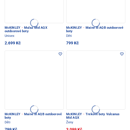
McKINLEY
·
Mulaz Mid AQX
McKINLEY
·
Maine III AQB outdoorové
outdoorové boty
boty
Unisex
Děti
2.699 Kč
799 Kč
McKINLEY
·
Maine III AQB outdoorové
McKINLEY
·
Trekové boty Vulcanus
boty
Mid AQX
Děti
Ženy
799 Kč
3.099 Kč