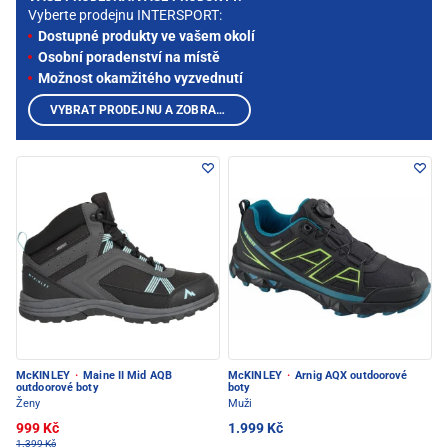
Vyberte prodejnu INTERSPORT:
Dostupné produkty ve vašem okolí
Osobní poradenství na místě
Možnost okamžitého vyzvednutí
VYBRAT PRODEJNU A ZOBRAZIT PRODUKTY
McKINLEY
·
Maine II Mid AQB
McKINLEY
·
Arnig AQX outdoorové
outdoorové boty
boty
Ženy
Muži
999 Kč
1.999 Kč
1.399 Kč