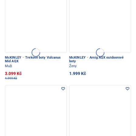
McKINLEY
·
Trekové boty Vulcanus
McKINLEY
·
Arnig AQX outdoorové
Mid AQX
boty
Muži
Ženy
3.099 Kč
1.999 Kč
4.999 Kč