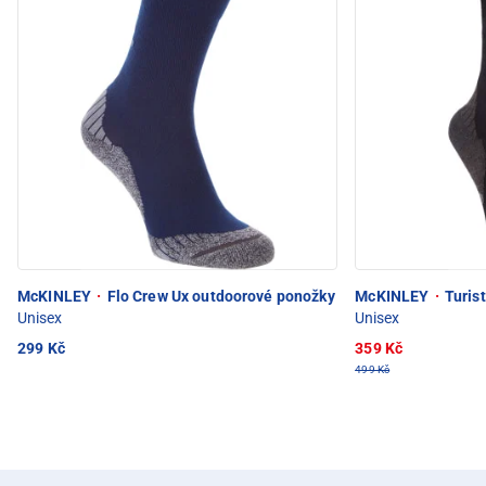
McKINLEY
·
Flo Crew Ux outdoorové ponožky
McKINLEY
·
Turist
Unisex
Unisex
299 Kč
359 Kč
499 Kč