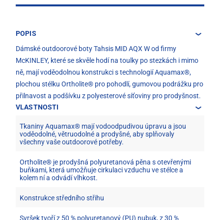
POPIS
Dámské outdoorové boty Tahsis MID AQX W od firmy
McKINLEY, které se skvěle hodí na toulky po stezkách i mimo
ně, mají voděodolnou konstrukci s technologií Aquamax®,
plochou stélku Ortholite® pro pohodlí, gumovou podrážku pro
přilnavost a podšívku z polyesterové síťoviny pro prodyšnost.
VLASTNOSTI
Tkaniny Aquamax® mají vodoodpudivou úpravu a jsou
voděodolné, větruodolné a prodyšné, aby splňovaly
všechny vaše outdoorové potřeby.
Ortholite® je prodyšná polyuretanová pěna s otevřenými
buňkami, která umožňuje cirkulaci vzduchu ve stélce a
kolem ní a odvádí vlhkost.
Konstrukce středního střihu
Svršek tvoří z 50 % polyuretanový (PU) nubuk, z 30 %