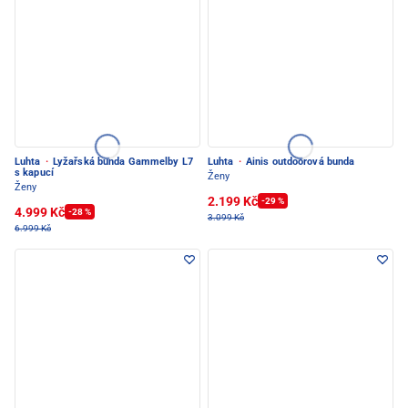
Luhta
·
Lyžařská bunda Gammelby L7
Luhta
·
Ainis outdoorová bunda
s kapucí
Ženy
Ženy
2.199 Kč
-29 %
4.999 Kč
-28 %
3.099 Kč
6.999 Kč