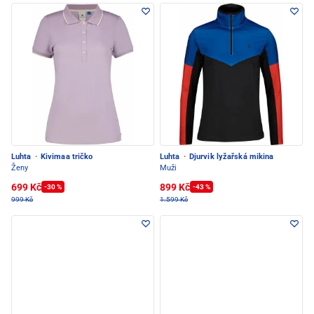
Luhta
·
Kivimaa tričko
Luhta
·
Djurvik lyžařská mikina
Ženy
Muži
699 Kč
899 Kč
-30 %
-43 %
999 Kč
1.599 Kč