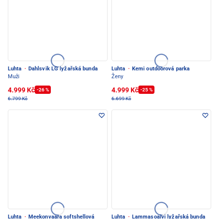
Luhta
·
Dahlsvik LG lyžařská bunda
Luhta
·
Kemi outdoorová parka
Muži
Ženy
4.999 Kč
4.999 Kč
-26 %
-25 %
6.799 Kč
6.699 Kč
Luhta
·
Meekonvaara softshellová
Luhta
·
Lammasoaivi lyžařská bunda