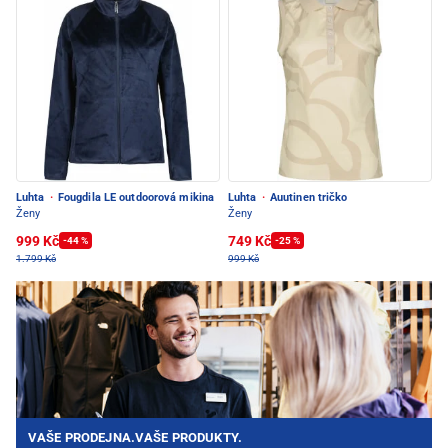
Luhta
·
Fougdila LE outdoorová mikina
Luhta
·
Auutinen tričko
Ženy
Ženy
999 Kč
749 Kč
-44 %
-25 %
1.799 Kč
999 Kč
VAŠE PRODEJNA.VAŠE PRODUKTY.