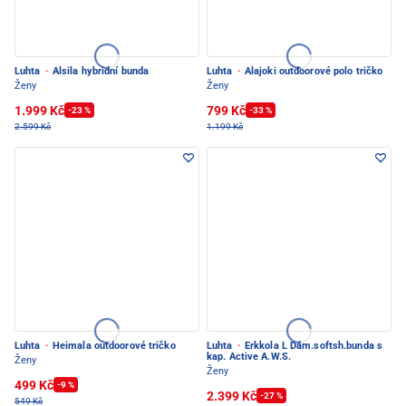
Luhta
·
Alsila hybridní bunda
Luhta
·
Alajoki outdoorové polo tričko
Ženy
Ženy
1.999 Kč
799 Kč
-23 %
-33 %
2.599 Kč
1.199 Kč
Luhta
·
Heimala outdoorové tričko
Luhta
·
Erkkola L Dám.softsh.bunda s
kap. Active A.W.S.
Ženy
Ženy
499 Kč
-9 %
2.399 Kč
-27 %
549 Kč