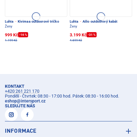
Luhta
·
Kivimaa outdoorové tričko
Luhta
·
Ailio outdoorový kabát
Ženy
Ženy
999 Kč
3.199 Kč
-16 %
-31 %
1.199 Kč
4.699 Kč
KONTAKT
+420 261 221 170
Pondělí - Čtvrtek: 08:30 - 17:00 hod. Pátek: 08:30 - 16:00 hod.
eshop
@
intersport.cz
SLEDUJTE NÁS
INFORMACE