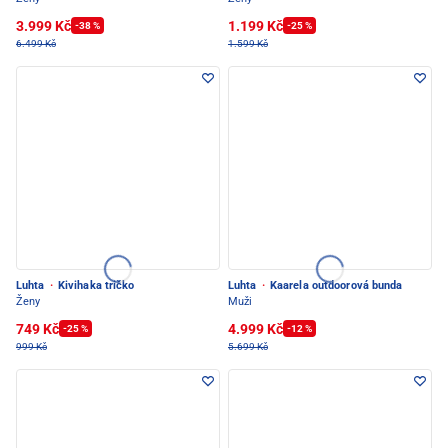
3.999 Kč
1.199 Kč
-38 %
-25 %
6.499 Kč
1.599 Kč
Luhta
·
Kivihaka tričko
Luhta
·
Kaarela outdoorová bunda
Ženy
Muži
749 Kč
4.999 Kč
-25 %
-12 %
999 Kč
5.699 Kč