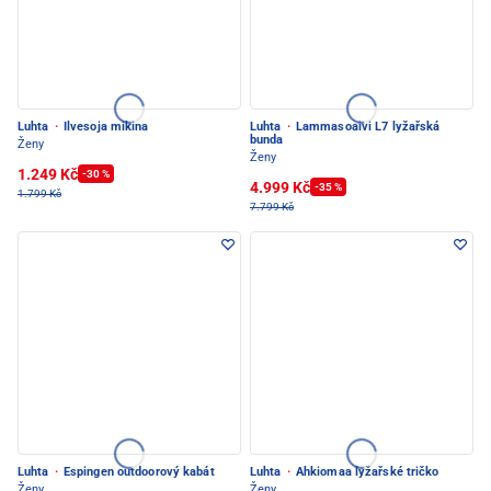
Luhta
·
Ilvesoja mikina
Luhta
·
Lammasoaivi L7 lyžařská
bunda
Ženy
Ženy
1.249 Kč
-30 %
4.999 Kč
-35 %
1.799 Kč
7.799 Kč
Luhta
·
Espingen outdoorový kabát
Luhta
·
Ahkiomaa lyžařské tričko
Ženy
Ženy