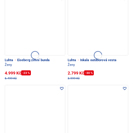
Luhta
·
Eiseberg zimní bunda
Luhta
·
Inkala outdoorová vesta
Ženy
Ženy
4.999 Kč
2.799 Kč
-23 %
-30 %
6.499 Kč
3.999 Kč