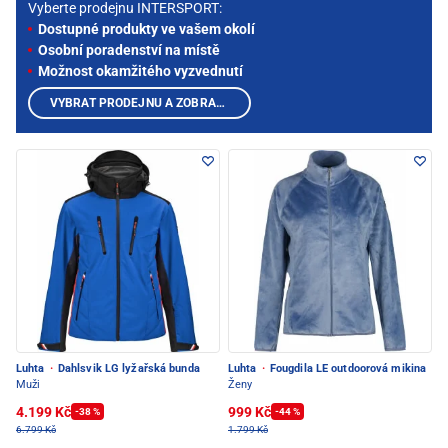
Vyberte prodejnu INTERSPORT:
Dostupné produkty ve vašem okolí
Osobní poradenství na místě
Možnost okamžitého vyzvednutí
VYBRAT PRODEJNU A ZOBRAZIT PRODUKTY
Luhta
·
Dahlsvik LG lyžařská bunda
Luhta
·
Fougdila LE outdoorová mikina
Muži
Ženy
4.199 Kč
999 Kč
-38 %
-44 %
6.799 Kč
1.799 Kč