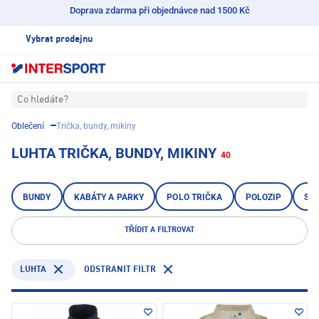
Doprava zdarma při objednávce nad 1500 Kč
Vybrat prodejnu
Co hledáte?
Oblečení
Trička, bundy, mikiny
LUHTA TRIČKA, BUNDY, MIKINY
40
BUNDY
KABÁTY A PARKY
POLO TRIČKA
POLOZIP
ST
TŘÍDIT A FILTROVAT
LUHTA
ODSTRANIT FILTR