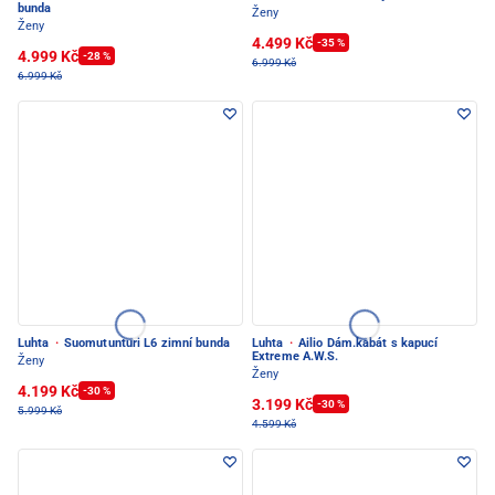
bunda
Ženy
Ženy
4.499 Kč
-35 %
4.999 Kč
-28 %
6.999 Kč
6.999 Kč
Luhta
·
Suomutunturi L6 zimní bunda
Luhta
·
Ailio Dám.kabát s kapucí
Extreme A.W.S.
Ženy
Ženy
4.199 Kč
-30 %
3.199 Kč
-30 %
5.999 Kč
4.599 Kč