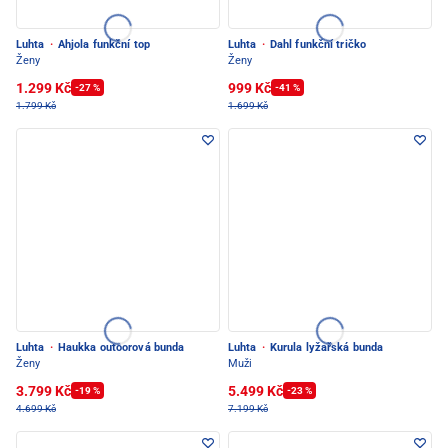
Luhta
·
Ahjola funkční top
Luhta
·
Dahl funkční tričko
Ženy
Ženy
1.299 Kč
999 Kč
-27 %
-41 %
1.799 Kč
1.699 Kč
Luhta
·
Haukka outoorová bunda
Luhta
·
Kurula lyžařská bunda
Ženy
Muži
3.799 Kč
5.499 Kč
-19 %
-23 %
4.699 Kč
7.199 Kč