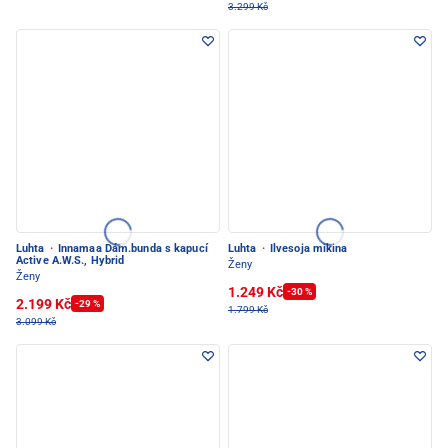
3.299 Kč
Luhta
·
Innamaa Dám.bunda s kapucí
Luhta
·
Ilvesoja mikina
Active A.W.S., Hybrid
Ženy
Ženy
1.249 Kč
-30 %
2.199 Kč
-29 %
1.799 Kč
3.099 Kč