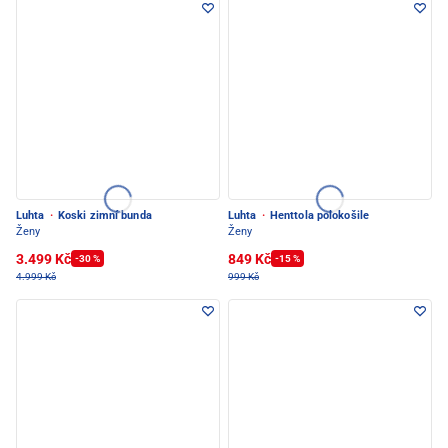
Luhta
·
Koski zimní bunda
Luhta
·
Henttola polokošile
Ženy
Ženy
3.499 Kč
849 Kč
-30 %
-15 %
4.999 Kč
999 Kč