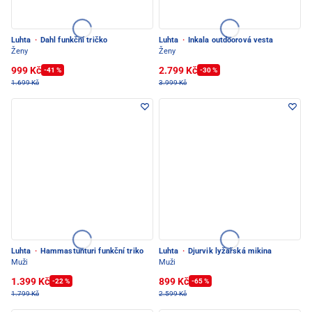
Luhta
·
Dahl funkční tričko
Luhta
·
Inkala outdoorová vesta
Ženy
Ženy
999 Kč
2.799 Kč
-41 %
-30 %
1.699 Kč
3.999 Kč
Luhta
·
Hammastunturi funkční triko
Luhta
·
Djurvik lyžařská mikina
Muži
Muži
1.399 Kč
899 Kč
-22 %
-65 %
1.799 Kč
2.599 Kč