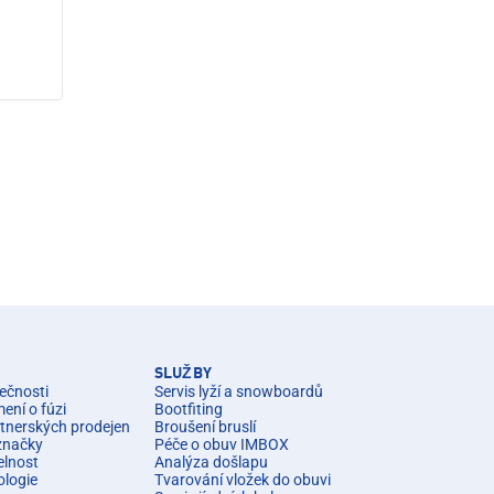
SLUŽBY
ečnosti
Servis lyží a snowboardů
ní o fúzi
Bootfiting
rtnerských prodejen
Broušení bruslí
značky
Péče o obuv IMBOX
elnost
Analýza došlapu
ologie
Tvarování vložek do obuvi