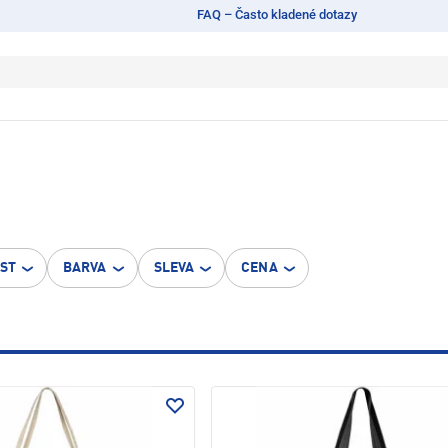
FAQ – Často kladené dotazy
OST
BARVA
SLEVA
CENA