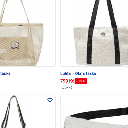
 taška
Luhta
·
Olars taška
799 Kč
-38 %
1.299 Kč