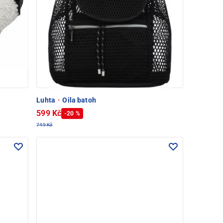
Luhta
·
Oila batoh
599 Kč
-20 %
749 Kč