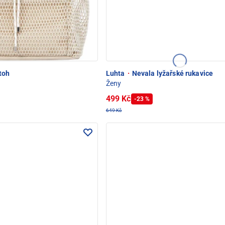
toh
Luhta
·
Nevala lyžařské rukavice
Ženy
499 Kč
-23 %
649 Kč