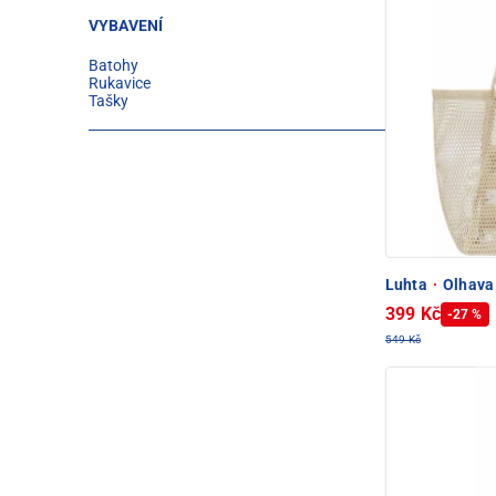
VYBAVENÍ
Batohy
Rukavice
Tašky
Luhta
·
Olhava
399 Kč
-27 %
549 Kč