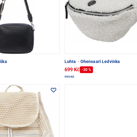
aška
Luhta
·
Ohensaari Ledvinka
699 Kč
-30 %
999 Kč