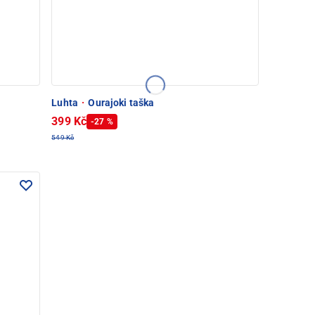
Luhta
·
Ourajoki taška
399 Kč
-27 %
549 Kč