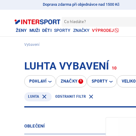
Doprava zdarma při objednávce nad 1500 Kč
Co hledáte?
ŽENY
MUŽI
DĚTI
SPORTY
ZNAČKY
VÝPRODEJ
Vybavení
LUHTA VYBAVENÍ
10
POHLAVÍ
ZNAČKY
SPORTY
VELIK
1
LUHTA
ODSTRANIT FILTR
OBLEČENÍ