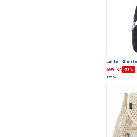
Luhta
·
Olari t
699 Kč
-22 %
899 Kč