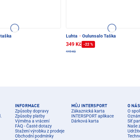
 taška
Luhta
·
Oulunsalo Taška
349 Kč
-22 %
449 Kč
INFORMACE
MŮJ INTERSPORT
O NÁS
Způsoby dopravy
Zákaznická karta
O spol
d.
Způsoby platby
INTERSPORT aplikace
Oznáme
Výměna a vrácení
Dárková karta
Síť pa
FAQ - Časté dotazy
Naše 
Stažení výrobku z prodeje
Udržit
Obchodní podmínky
Techn