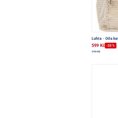
Luhta
·
Oila ba
599 Kč
-20 %
749 Kč