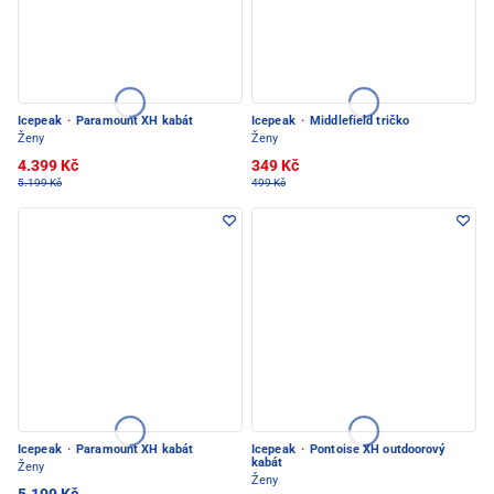
Icepeak
·
Paramount XH kabát
Icepeak
·
Middlefield tričko
Ženy
Ženy
4.399 Kč
349 Kč
5.199 Kč
499 Kč
Icepeak
·
Paramount XH kabát
Icepeak
·
Pontoise XH outdoorový
kabát
Ženy
Ženy