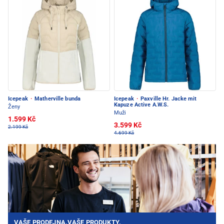
Icepeak
·
Matherville bunda
Icepeak
·
Paxville Hr. Jacke mit
Kapuze Active A.W.S.
Ženy
Muži
1.599 Kč
3.599 Kč
2.199 Kč
4.699 Kč
VAŠE PRODEJNA.VAŠE PRODUKTY.