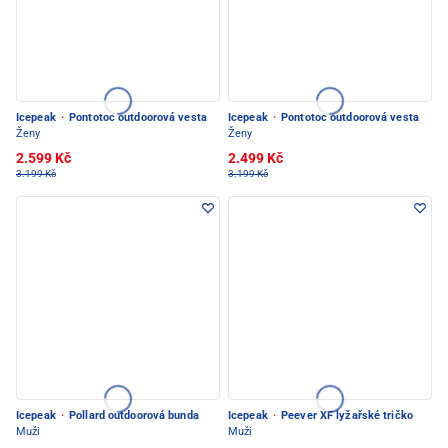
Icepeak
·
Pontotoc outdoorová vesta
Icepeak
·
Pontotoc outdoorová vesta
Ženy
Ženy
2.599 Kč
2.499 Kč
3.199 Kč
3.199 Kč
Icepeak
·
Pollard outdoorová bunda
Icepeak
·
Peever XF lyžařské tričko
Muži
Muži