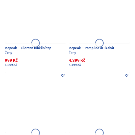
Icepeak
·
Ellenton funkční top
Icepeak
·
Pamplico XH kabát
Ženy
Ženy
999 Kč
4.399 Kč
1.299 Kč
5.199 Kč