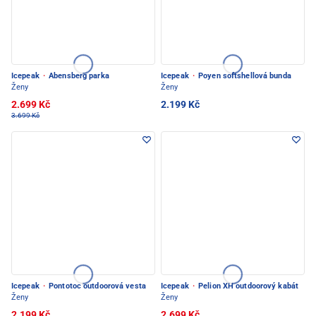
Icepeak
·
Abensberg parka
Icepeak
·
Poyen softshellová bunda
Ženy
Ženy
2.699 Kč
2.199 Kč
3.699 Kč
Icepeak
·
Pontotoc outdoorová vesta
Icepeak
·
Pelion XH outdoorový kabát
Ženy
Ženy
2.199 Kč
2.699 Kč