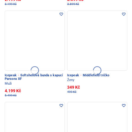
3.199 Kč
3.899 Kč
Icepeak
·
Softshellová bunda s kapucí
Icepeak
·
Middlefield tričko
Parsons XF
Ženy
Muži
349 Kč
4.199 Kč
499 Kč
5.499 Kč