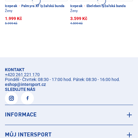
Icepeak
·
Palmyra XF lyžařská bunda
Icepeak
·
Ebeleben lyžařská bunda
Ženy
Ženy
1.999 Kč
3.599 Kč
5.999 Kč
4.599 Kč
KONTAKT
+420 261 221 170
Pondělí - Čtvrtek: 08:30 - 17:00 hod. Pátek: 08:30 - 16:00 hod.
eshop
@
intersport.cz
SLEDUJTE NÁS
INFORMACE
MŮJ INTERSPORT