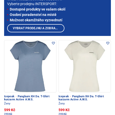
Vyberte prodejnu INTERSPORT:
Dostupné produkty ve vašem okolí
Osobní poradenství na místě
Možnost okamžitého vyzvednutí
VYBRAT PRODEJNU A ZOBRAZIT PRODUKTY
Icepeak
·
Pangburn XH Da. T-Shirt
Icepeak
·
Pangburn XH Da. T-Shirt
kurzarm Active A.W.S.
kurzarm Active A.W.S.
Ženy
Ženy
599 Kč
599 Kč
749 Kč
749 Kč