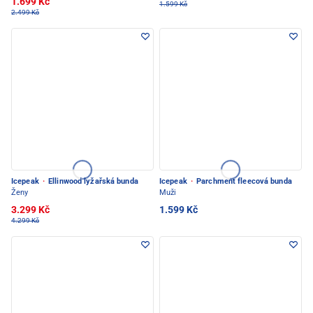
1.699 Kč
1.599 Kč
2.499 Kč
Icepeak
·
Ellinwood lyžařská bunda
Icepeak
·
Parchment fleecová bunda
Ženy
Muži
3.299 Kč
1.599 Kč
4.299 Kč