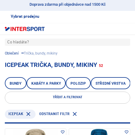
Doprava zdarma při objednávce nad 1500 Kč
Vybrat prodejnu
Co hledáte?
Oblečení
Trička, bundy, mikiny
ICEPEAK TRIČKA, BUNDY, MIKINY
52
BUNDY
KABÁTY A PARKY
POLOZIP
STŘEDNÍ VRSTVA
TŘÍDIT A FILTROVAT
ICEPEAK
ODSTRANIT FILTR