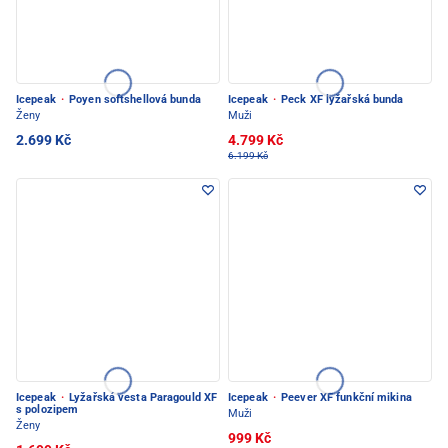
Icepeak
·
Poyen softshellová bunda
Icepeak
·
Peck XF lyžařská bunda
Ženy
Muži
2.699 Kč
4.799 Kč
6.199 Kč
Icepeak
·
Lyžařská vesta Paragould XF
Icepeak
·
Peever XF funkční mikina
s polozipem
Muži
Ženy
999 Kč