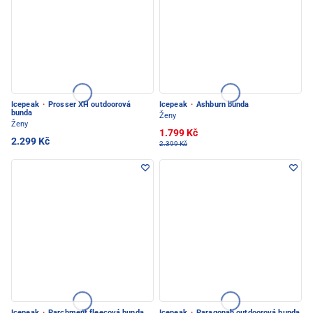
Icepeak
·
Prosser XH outdoorová
Icepeak
·
Ashburn bunda
bunda
Ženy
Ženy
1.799 Kč
2.299 Kč
2.399 Kč
Icepeak
·
Parchment fleecová bunda
Icepeak
·
Paragonah outdoorová bunda