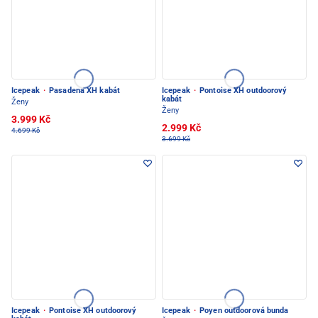
Icepeak
·
Pasadena XH kabát
Icepeak
·
Pontoise XH outdoorový
kabát
Ženy
Ženy
3.999 Kč
2.999 Kč
4.699 Kč
3.699 Kč
Icepeak
·
Pontoise XH outdoorový
Icepeak
·
Poyen outdoorová bunda