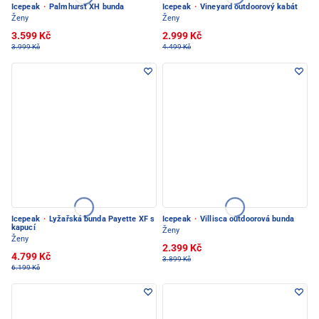
Icepeak
·
Palmhurst XH bunda
Icepeak
·
Vineyard outdoorový kabát
Ženy
Ženy
3.599 Kč
2.999 Kč
3.999 Kč
4.499 Kč
Icepeak
·
Lyžařská bunda Payette XF s
Icepeak
·
Villisca outdoorová bunda
kapucí
Ženy
Ženy
2.399 Kč
4.799 Kč
3.899 Kč
6.199 Kč