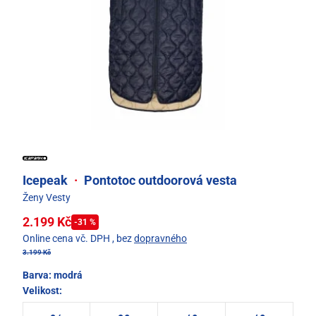
Icepeak
·
Pontotoc outdoorová vesta
Ženy Vesty
2.199 Kč
-31 %
Online cena vč. DPH
, bez
dopravného
3.199 Kč
Barva:
modrá
Velikost: