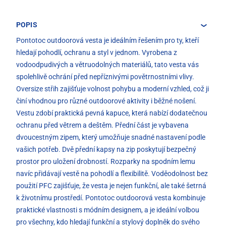
POPIS
Pontotoc outdoorová vesta je ideálním řešením pro ty, kteří
hledají pohodlí, ochranu a styl v jednom. Vyrobena z
vodoodpudivých a větruodolných materiálů, tato vesta vás
spolehlivě ochrání před nepříznivými povětrnostními vlivy.
Oversize střih zajišťuje volnost pohybu a moderní vzhled, což ji
činí vhodnou pro různé outdoorové aktivity i běžné nošení.
Vestu zdobí praktická pevná kapuce, která nabízí dodatečnou
ochranu před větrem a deštěm. Přední část je vybavena
dvoucestným zipem, který umožňuje snadné nastavení podle
vašich potřeb. Dvě přední kapsy na zip poskytují bezpečný
prostor pro uložení drobností. Rozparky na spodním lemu
navíc přidávají vestě na pohodlí a flexibilitě. Voděodolnost bez
použití PFC zajišťuje, že vesta je nejen funkční, ale také šetrná
k životnímu prostředí. Pontotoc outdoorová vesta kombinuje
praktické vlastnosti s módním designem, a je ideální volbou
pro všechny, kdo hledají funkční a stylový doplněk do svého