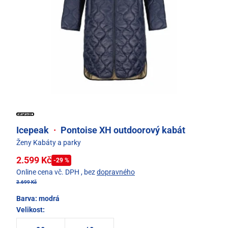
Icepeak
·
Pontoise XH outdoorový kabát
Ženy Kabáty a parky
2.599 Kč
-29 %
Online cena vč. DPH
, bez
dopravného
3.699 Kč
Barva:
modrá
Velikost: