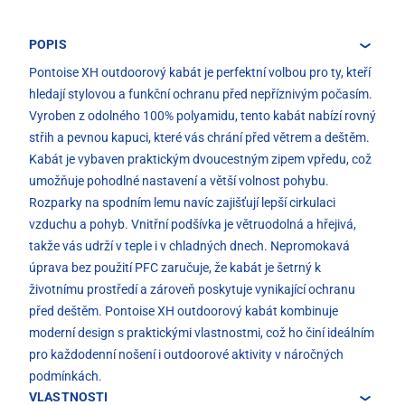
POPIS
Pontoise XH outdoorový kabát je perfektní volbou pro ty, kteří
hledají stylovou a funkční ochranu před nepříznivým počasím.
Vyroben z odolného 100% polyamidu, tento kabát nabízí rovný
střih a pevnou kapuci, které vás chrání před větrem a deštěm.
Kabát je vybaven praktickým dvoucestným zipem vpředu, což
umožňuje pohodlné nastavení a větší volnost pohybu.
Rozparky na spodním lemu navíc zajišťují lepší cirkulaci
vzduchu a pohyb. Vnitřní podšívka je větruodolná a hřejivá,
takže vás udrží v teple i v chladných dnech. Nepromokavá
úprava bez použití PFC zaručuje, že kabát je šetrný k
životnímu prostředí a zároveň poskytuje vynikající ochranu
před deštěm. Pontoise XH outdoorový kabát kombinuje
moderní design s praktickými vlastnostmi, což ho činí ideálním
pro každodenní nošení i outdoorové aktivity v náročných
podmínkách.
VLASTNOSTI