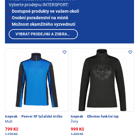
Vyberte prodejnu INTERSPORT:
Dostupné produkty ve vašem okolí
Osobní poradenství na místě
Možnost okamžitého vyzvednutí
VYBRAT PRODEJNU A ZOBRAZIT PRODUKTY
Icepeak
·
Peever XF lyžařské tričko
Icepeak
·
Ellenton funkční top
Muži
Ženy
799 Kč
999 Kč
1.799 Kč
1.299 Kč