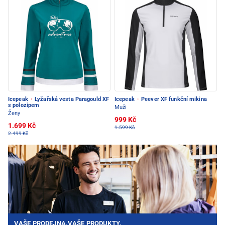
Icepeak
·
Lyžařská vesta Paragould XF
Icepeak
·
Peever XF funkční mikina
s polozipem
Muži
Ženy
999 Kč
1.699 Kč
1.599 Kč
2.499 Kč
VAŠE PRODEJNA.VAŠE PRODUKTY.