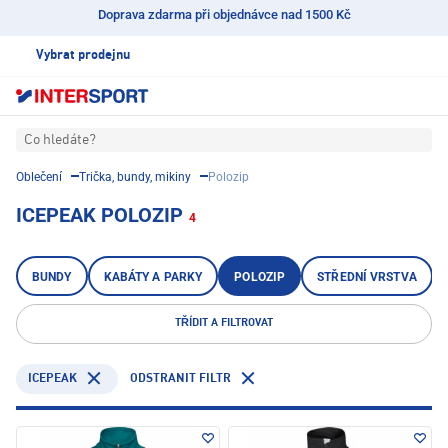
Doprava zdarma při objednávce nad 1500 Kč
Vybrat prodejnu
Co hledáte?
Oblečení
Trička, bundy, mikiny
Polozip
ICEPEAK POLOZIP
4
BUNDY
KABÁTY A PARKY
POLOZIP
STŘEDNÍ VRSTVA
TŘÍDIT A FILTROVAT
ICEPEAK
ODSTRANIT FILTR