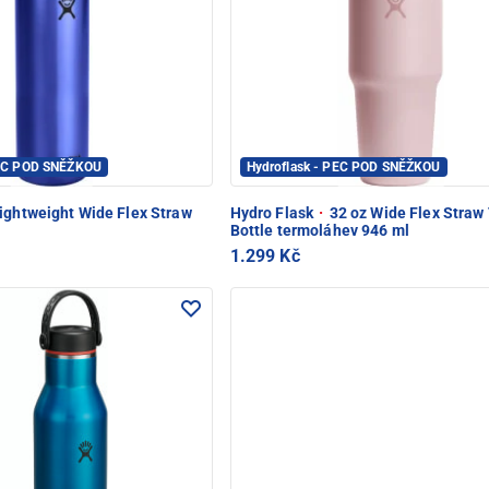
PEC POD SNĚŽKOU
Hydroflask - PEC POD SNĚŽKOU
ightweight Wide Flex Straw
Hydro Flask
·
32 oz Wide Flex Straw 
Bottle termoláhev 946 ml
1.299 Kč