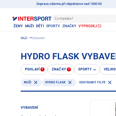
Doprava zdarma při objednávce nad 1500 Kč
Co hledáte?
ŽENY
MUŽI
DĚTI
SPORTY
ZNAČKY
VÝPRODEJ
Muži
Vybavení
HYDRO FLASK VYBAVEN
POHLAVÍ
ZNAČKY
SPORTY
VELIK
1
1
HYDRO FLASK
ODSTRANIT FILTR
MUŽI
VYBAVENÍ