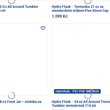
2 Oz All Around Tumbler
Hydro Flask
·
Termoska 21 oz se
4 ml
standardním víčkem Flex Straw Cap
1.099 Kč
Hydroflask - PEC POD SNĚŽKOU
8 oz Food Jar – nádoba na
Hydro Flask
·
24 oz All Around Trave
Tumbler termohrnek 710 ml