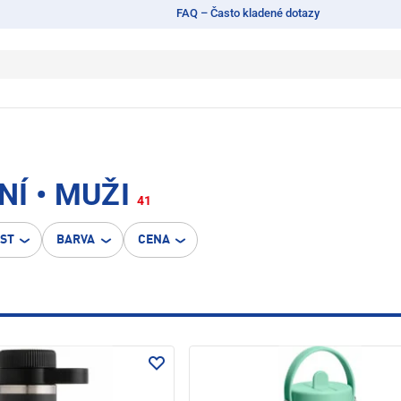
FAQ – Často kladené dotazy
Í • MUŽI
41
OST
BARVA
CENA