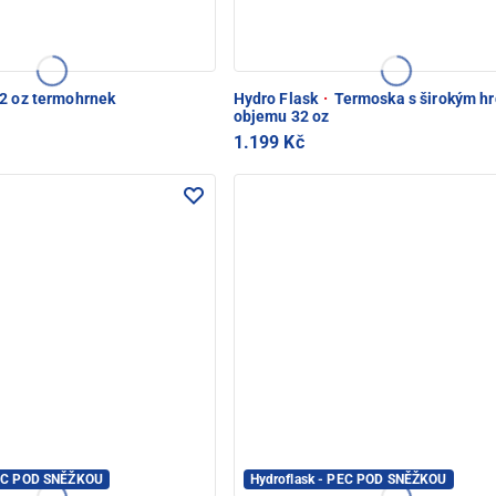
2 oz termohrnek
Hydro Flask
·
Termoska s širokým hr
objemu 32 oz
1.199 Kč
PEC POD SNĚŽKOU
Hydroflask - PEC POD SNĚŽKOU