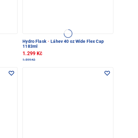
Hydro Flask
·
Láhev 40 oz Wide Flex Cap
1183ml
1.299 Kč
1.599 Kč