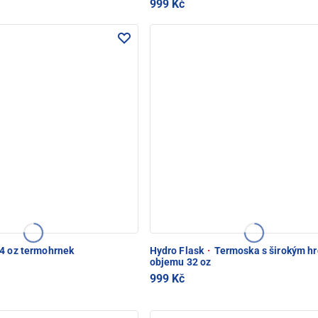
999 Kč
4 oz termohrnek
Hydro Flask
·
Termoska s širokým hr
objemu 32 oz
999 Kč