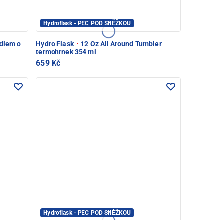
Hydroflask - PEC POD SNĚŽKOU
dlem o
Hydro Flask
·
12 Oz All Around Tumbler
termohrnek 354 ml
659 Kč
Hydroflask - PEC POD SNĚŽKOU