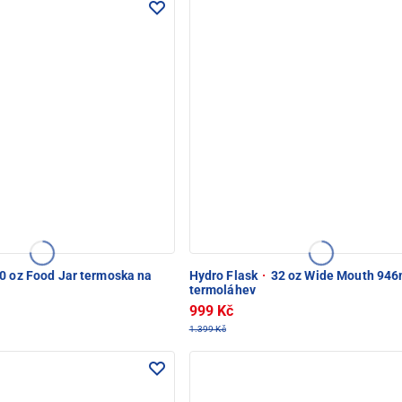
0 oz Food Jar termoska na
Hydro Flask
·
32 oz Wide Mouth 946
termoláhev
999 Kč
1.399 Kč