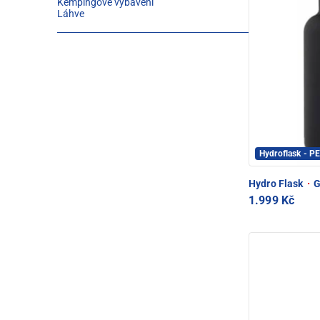
Kempingové vybavení
Láhve
Hydroflask - 
Hydro Flask
·
G
1.999 Kč