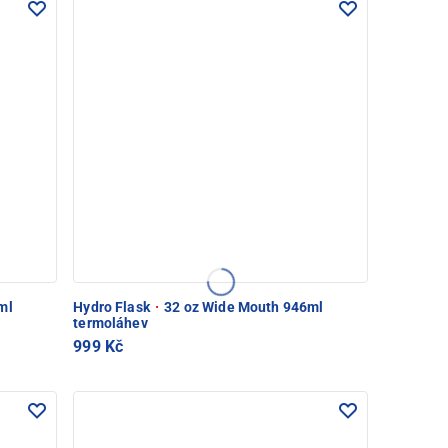
ml
Hydro Flask
·
32 oz Wide Mouth 946ml
termoláhev
999 Kč