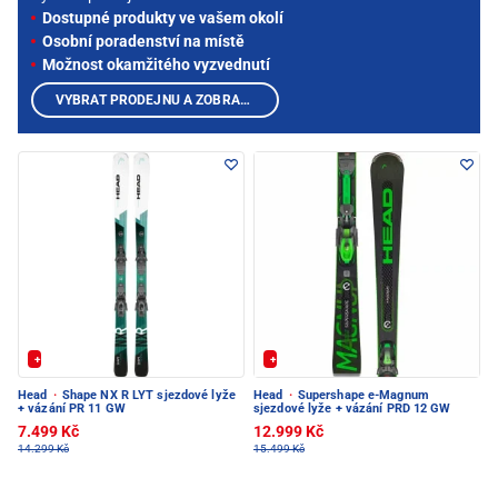
Dostupné produkty ve vašem okolí
Osobní poradenství na místě
Možnost okamžitého vyzvednutí
VYBRAT PRODEJNU A ZOBRAZIT PRODUKTY
+ Extra Sleva 20%
+ Extra Sleva 20%
Head
·
Shape NX R LYT sjezdové lyže
Head
·
Supershape e-Magnum
+ vázání PR 11 GW
sjezdové lyže + vázání PRD 12 GW
7.499 Kč
12.999 Kč
14.299 Kč
15.499 Kč