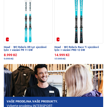
+ Extra Sleva 20%
+ Extra Sleva 20%
Head
·
WC Rebels XR Lyt sjezdové
Head
·
WC Rebels Race Ti sjezdové
lyže + vázání PR 11 GW
lyže + vázání PRD 12 GW
8.999 Kč
14.999 Kč
9.999 Kč
17.999 Kč
VAŠE PRODEJNA.VAŠE PRODUKTY.
Vyberte prodejnu INTERSPORT: