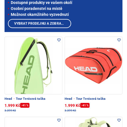
Dostupné produkty ve vašem okolí
Osobní poradenství na místě
Možnost okamžitého vyzvednutí
VYBRAT PRODEJNU A ZOBRAZIT PRODUKTY
Head
·
Tour Tenisová taška
Head
·
Tour Tenisová taška
1.999 Kč
1.999 Kč
-41 %
-41 %
3.399 Kč
3.399 Kč