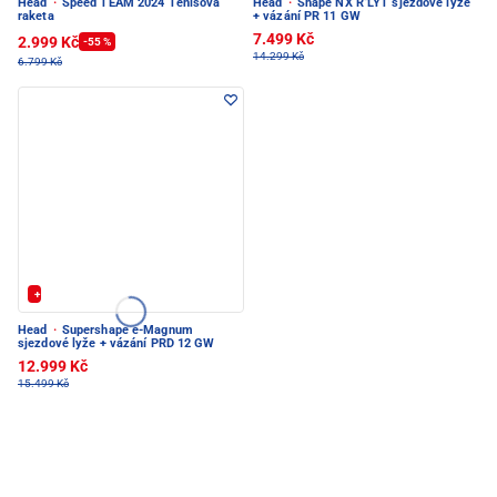
Head
·
Speed TEAM 2024 Tenisová
Head
·
Shape NX R LYT sjezdové lyže
raketa
+ vázání PR 11 GW
7.499 Kč
2.999 Kč
-55 %
14.299 Kč
6.799 Kč
+ Extra Sleva 20%
Head
·
Supershape e-Magnum
sjezdové lyže + vázání PRD 12 GW
12.999 Kč
15.499 Kč