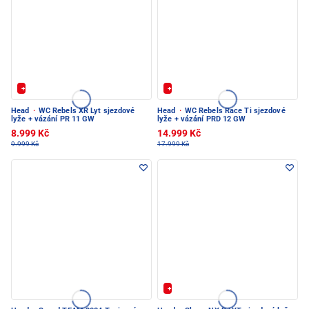
+ Extra Sleva 20%
+ Extra Sleva 20%
Head
·
WC Rebels XR Lyt sjezdové
Head
·
WC Rebels Race Ti sjezdové
lyže + vázání PR 11 GW
lyže + vázání PRD 12 GW
8.999 Kč
14.999 Kč
9.999 Kč
17.999 Kč
+ Extra Sleva 20%