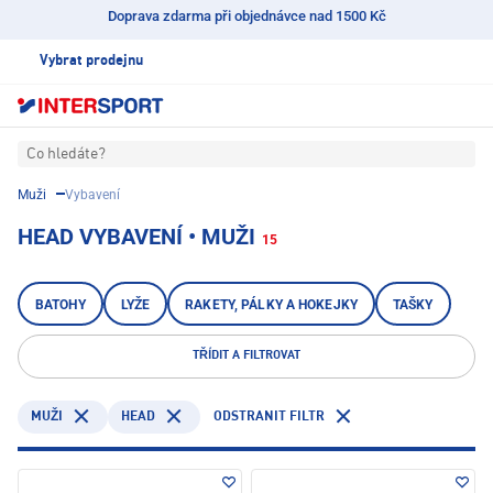
Doprava zdarma při objednávce nad 1500 Kč
Vybrat prodejnu
Co hledáte?
Muži
Vybavení
HEAD VYBAVENÍ • MUŽI
15
BATOHY
LYŽE
RAKETY, PÁLKY A HOKEJKY
TAŠKY
TŘÍDIT A FILTROVAT
HEAD
ODSTRANIT FILTR
MUŽI