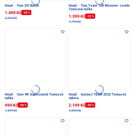
Head
·
Tour 25l Batoh
Head
·
Tour Team 12R Monster- combi
Tenisová taška
1.499 Kč
-28 %
1.399 Kč
-22 %
2.099 Kč
1.799 Kč
Head
·
Core 9R Supercombi Tenisová
Head
·
Instinct TEAM 2022 Tenisová
taška
raketa
999 Kč
2.199 Kč
-28 %
-50 %
1.399 Kč
4.399 Kč