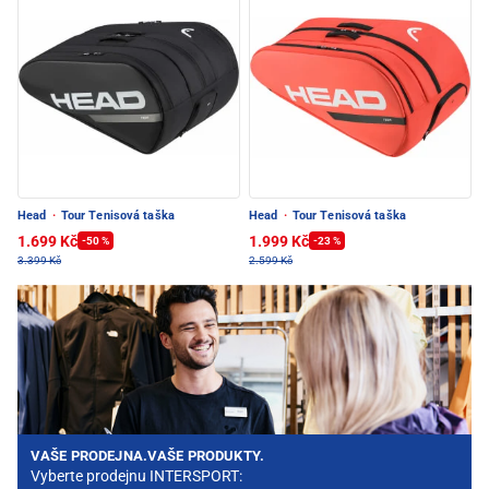
Head
·
Tour Tenisová taška
Head
·
Tour Tenisová taška
1.699 Kč
1.999 Kč
-50 %
-23 %
3.399 Kč
2.599 Kč
VAŠE PRODEJNA.VAŠE PRODUKTY.
Vyberte prodejnu INTERSPORT: