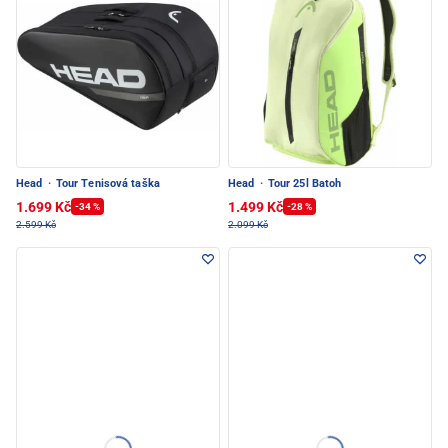
Head
·
Tour Tenisová taška
Head
·
Tour 25l Batoh
1.699 Kč
1.499 Kč
-34 %
-28 %
2.599 Kč
2.099 Kč