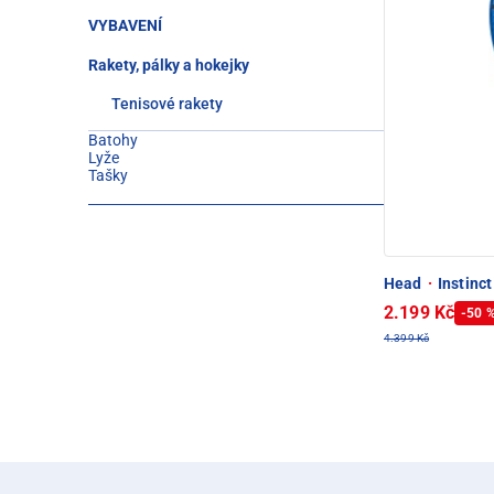
VYBAVENÍ
Rakety, pálky a hokejky
Tenisové rakety
Batohy
Lyže
Tašky
Head
·
Instinc
2.199 Kč
-50 
4.399 Kč