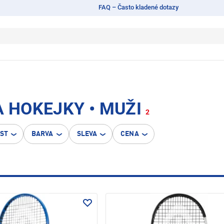
FAQ – Často kladené dotazy
A HOKEJKY • MUŽI
2
OST
BARVA
SLEVA
CENA