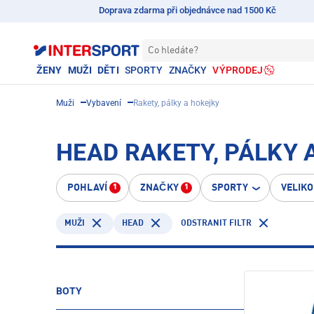
Doprava zdarma při objednávce nad 1500 Kč
Co hledáte?
ŽENY
MUŽI
DĚTI
SPORTY
ZNAČKY
VÝPRODEJ
Muži
Vybavení
Rakety, pálky a hokejky
HEAD RAKETY, PÁLKY 
POHLAVÍ
ZNAČKY
SPORTY
VELIK
1
1
HEAD
ODSTRANIT FILTR
MUŽI
BOTY