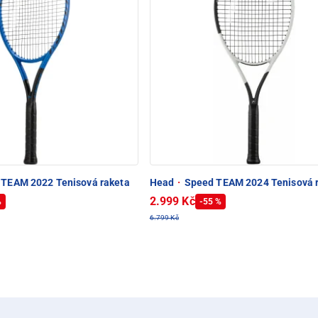
t TEAM 2022 Tenisová raketa
Head
·
Speed TEAM 2024 Tenisová 
2.999 Kč
%
-55 %
6.799 Kč