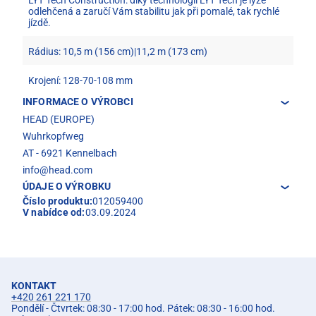
LYT Tech Construction: díky technologii LYT Tech je lyže
odlehčená a zaručí Vám stabilitu jak při pomalé, tak rychlé
jízdě.
Rádius: 10,5 m (156 cm)|11,2 m (173 cm)
Krojení: 128-70-108 mm
INFORMACE O VÝROBCI
HEAD (EUROPE)
Wuhrkopfweg
AT - 6921 Kennelbach
info@head.com
ÚDAJE O VÝROBKU
Číslo produktu:
012059400
V nabídce od:
03.09.2024
KONTAKT
+420 261 221 170
Pondělí - Čtvrtek: 08:30 - 17:00 hod. Pátek: 08:30 - 16:00 hod.