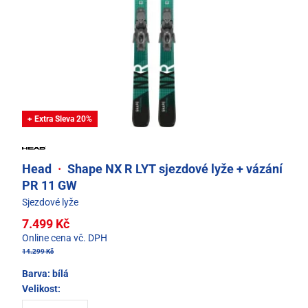
+ Extra Sleva 20%
Head
·
Shape NX R LYT sjezdové lyže + vázání
PR 11 GW
Sjezdové lyže
7.499 Kč
Online cena vč. DPH
14.299 Kč
Barva:
bílá
Velikost: