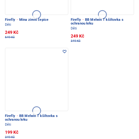
Firefly
·
Mina zimní čepice
Firefly
·
BB Melwin T kšiltovka s
ochranou krku
Děti
Děti
249 Kč
249 Kč
649 Kč
349 Kč
Firefly
·
BB Melwin T kšiltovka s
ochranou krku
Děti
199 Kč
349 Kč