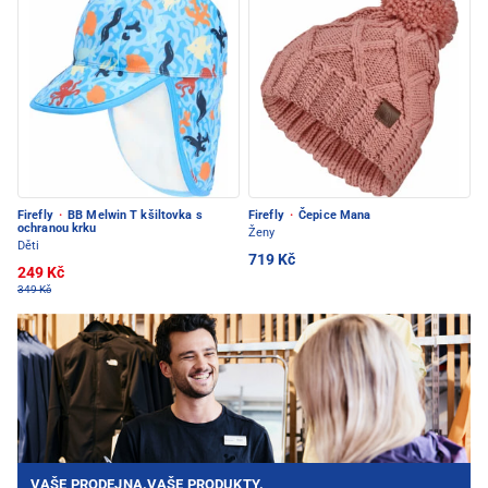
Firefly
·
BB Melwin T kšiltovka s
Firefly
·
Čepice Mana
ochranou krku
Ženy
Děti
719 Kč
249 Kč
349 Kč
VAŠE PRODEJNA.VAŠE PRODUKTY.