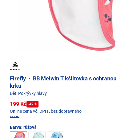
Firefly
·
BB Melwin T kšiltovka s ochranou
krku
Děti Pokrývky hlavy
199 Kč
-42 %
Online cena vč. DPH
, bez
dopravného
349 Kč
Barva:
růžová