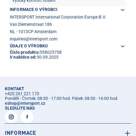
Vysoký komfort nošení
INFORMACE O VÝROBCI
INTERSPORT International Corporation Europe B.V.
Van Diemenstraat 186
NL - 1013CP Amsterdam
inquiries@intersport.com
ÚDAJE O VÝROBKU
Číslo produktu:
558025758
V nabídce od:
30.09.2025
KONTAKT
+420 261 221 170
Pondělí - Čtvrtek: 08:30 - 17:00 hod. Pátek: 08:30 - 16:00 hod.
eshop
@
intersport.cz
SLEDUJTE NÁS
INFORMACE