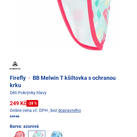
Firefly
·
BB Melwin T kšiltovka s ochranou
krku
Děti Pokrývky hlavy
249 Kč
-28 %
Online cena vč. DPH
, bez
dopravného
349 Kč
Barva:
azurová