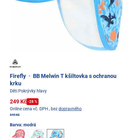
Firefly
·
BB Melwin T kšiltovka s ochranou
krku
Děti Pokrývky hlavy
249 Kč
-28 %
Online cena vč. DPH
, bez
dopravného
349 Kč
Barva:
modrá