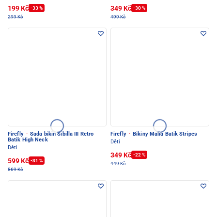
199 Kč
349 Kč
-33 %
-30 %
299 Kč
499 Kč
Firefly
·
Sada bikin Sibilla III Retro
Firefly
·
Bikiny Malia Batik Stripes
Batik High Neck
Děti
Děti
349 Kč
-22 %
599 Kč
-31 %
449 Kč
869 Kč