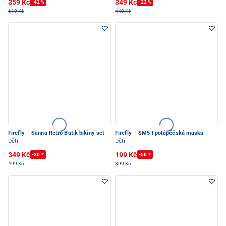
359 Kč
349 Kč
-42 %
-22 %
619 Kč
449 Kč
Firefly
·
Sanna Retro Batik bikiny set
Firefly
·
SM5 I potápěčská maska
Děti
Děti
349 Kč
199 Kč
-30 %
-50 %
499 Kč
399 Kč