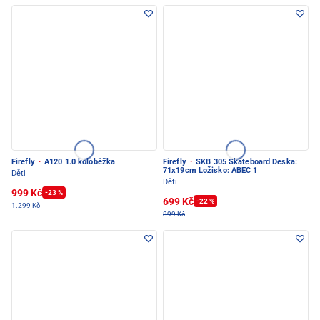
Firefly
·
A120 1.0 koloběžka
Firefly
·
SKB 305 Skateboard Deska:
71x19cm Ložisko: ABEC 1
Děti
Děti
999 Kč
-23 %
699 Kč
-22 %
1.299 Kč
899 Kč