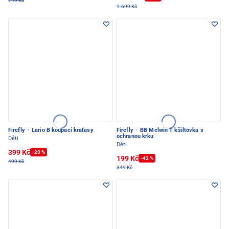
749 Kč
1.699 Kč
Firefly
·
Lario B koupací kraťasy
Firefly
·
BB Melwin T kšiltovka s
ochranou krku
Děti
Děti
399 Kč
-20 %
199 Kč
-42 %
499 Kč
349 Kč