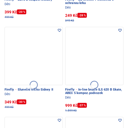
ochranou krku
Děti
Děti
399 Kč
-20 %
249 Kč
-28 %
499 Kč
349 Kč
Firefly
·
Sluneční tričko Sidney II
Firefly
·
In-line brusle ILS 620 B Skate,
ABEC 5 kompoz.podvozek
Děti
Děti
349 Kč
-30 %
999 Kč
-37 %
499 Kč
1.599 Kč