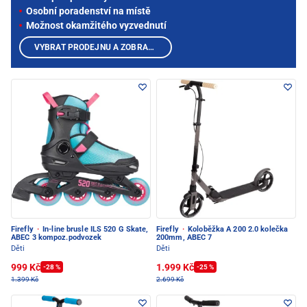
Osobní poradenství na místě
Možnost okamžitého vyzvednutí
VYBRAT PRODEJNU A ZOBRAZIT PRODUKTY
Firefly
·
In-line brusle ILS 520 G Skate,
Firefly
·
Koloběžka A 200 2.0 kolečka
ABEC 3 kompoz.podvozek
200mm, ABEC 7
Děti
Děti
999 Kč
1.999 Kč
-28 %
-25 %
1.399 Kč
2.699 Kč