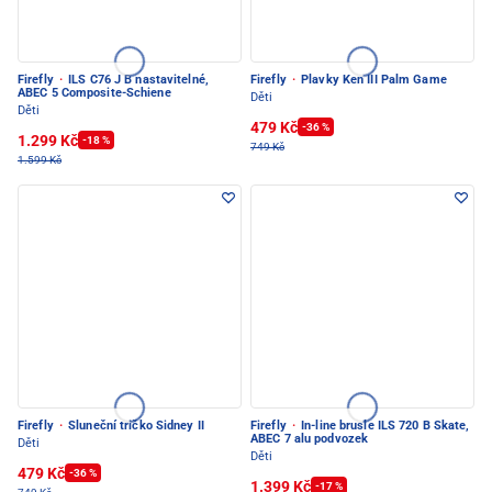
Firefly
·
ILS C76 J B nastavitelné,
Firefly
·
Plavky Ken III Palm Game
ABEC 5 Composite-Schiene
Děti
Děti
479 Kč
-36 %
1.299 Kč
-18 %
749 Kč
1.599 Kč
Firefly
·
Sluneční tričko Sidney II
Firefly
·
In-line brusle ILS 720 B Skate,
ABEC 7 alu podvozek
Děti
Děti
479 Kč
-36 %
1.399 Kč
-17 %