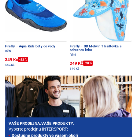
Firefly
·
Aqua Kids boty do vody
Firefly
·
BB Melwin T kšiltovka s
ochranou krku
Děti
Děti
349 Kč
-22 %
249 Kč
-28 %
449 Kč
349 Kč
VAŠE PRODEJNA.VAŠE PRODUKTY.
Vyberte prodejnu INTERSPORT:
Dostupné produkty ve vašem okolí