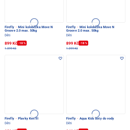
Firefly
·
Mini koloběžka Move N
Firefly
·
Mini koloběžka Move N
Groove 2.0 max. 50kg
Groove 2.0 max. 50kg
Děti
Děti
899 Kč
899 Kč
-18 %
-18 %
1.099 Kč
1.099 Kč
Firefly
·
Plavky Ken III
Firefly
·
Aqua Kids boty do vody
Děti
Děti