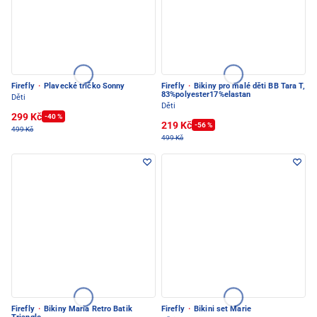
Firefly
·
Plavecké tričko Sonny
Firefly
·
Bikiny pro malé děti BB Tara T,
83%polyester17%elastan
Děti
Děti
299 Kč
-40 %
219 Kč
-56 %
499 Kč
499 Kč
Firefly
·
Bikiny Maria Retro Batik
Firefly
·
Bikini set Marie