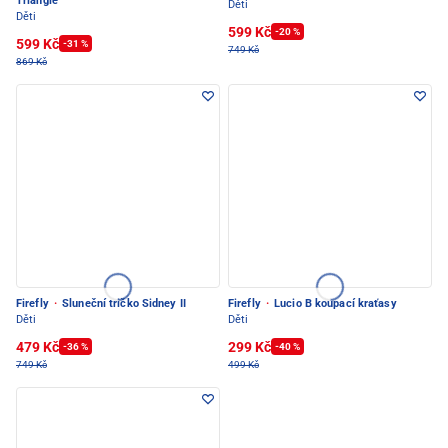
Triangle
Děti
Děti
599 Kč
-20 %
599 Kč
-31 %
749 Kč
869 Kč
Firefly
·
Sluneční tričko Sidney II
Firefly
·
Lucio B koupací kraťasy
Děti
Děti
479 Kč
299 Kč
-36 %
-40 %
749 Kč
499 Kč