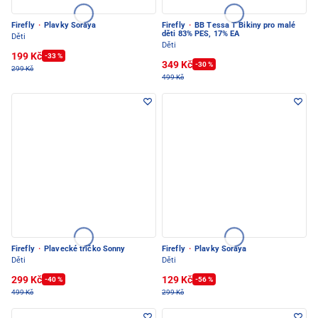
Firefly
·
Plavky Soraya
Firefly
·
BB Tessa T Bikiny pro malé
děti 83% PES, 17% EA
Děti
Děti
199 Kč
-33 %
349 Kč
-30 %
299 Kč
499 Kč
Firefly
·
Plavecké tričko Sonny
Firefly
·
Plavky Soraya
Děti
Děti
299 Kč
129 Kč
-40 %
-56 %
499 Kč
299 Kč