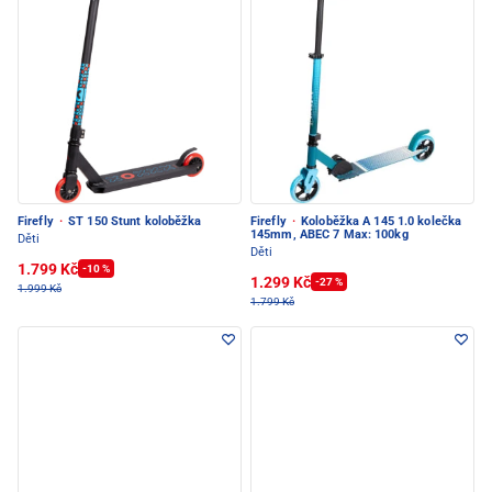
Firefly
·
ST 150 Stunt koloběžka
Firefly
·
Koloběžka A 145 1.0 kolečka
145mm, ABEC 7 Max: 100kg
Děti
Děti
1.799 Kč
-10 %
1.299 Kč
-27 %
1.999 Kč
1.799 Kč