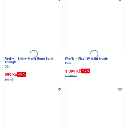
Firefly
·
Bikiny Maria Retro Batik
Firefly
·
Flash IV lední brusle
Triangle
Děti
Děti
1.399 Kč
-17 %
599 Kč
-31 %
1.699 Kč
869 Kč