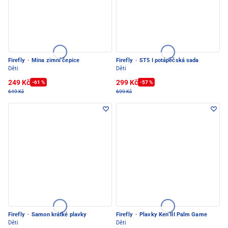
Firefly
·
Mina zimní čepice
Firefly
·
ST5 I potápěčská sada
Děti
Děti
249 Kč
299 Kč
-61 %
-57 %
649 Kč
699 Kč
Firefly
·
Samon krátké plavky
Firefly
·
Plavky Ken III Palm Game
Děti
Děti