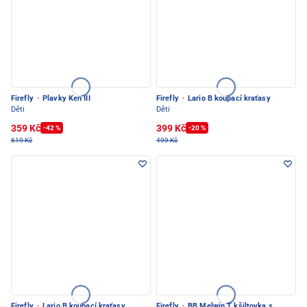
Firefly
·
Plavky Ken III
Firefly
·
Lario B koupací kraťasy
Děti
Děti
359 Kč
399 Kč
-42 %
-20 %
619 Kč
499 Kč
Firefly
·
Lario B koupací kraťasy
Firefly
·
BB Melwin T kšiltovka s