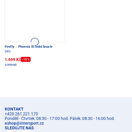
Firefly
·
Phoenix III lední brusle
Děti
1.699 Kč
-15 %
1.999 Kč
KONTAKT
+420 261 221 170
Pondělí - Čtvrtek: 08:30 - 17:00 hod. Pátek: 08:30 - 16:00 hod.
eshop
@
intersport.cz
SLEDUJTE NÁS