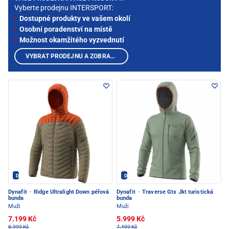
Vyberte prodejnu INTERSPORT:
Dostupné produkty ve vašem okolí
Osobní poradenství na místě
Možnost okamžitého vyzvednutí
VYBRAT PRODEJNU A ZOBRAZIT PRODUKTY
Dynafit - PEC POD SNĚŽKOU
Dynafit - PEC POD SNĚŽKOU
Dynafit
·
Ridge Ultralight Down péřová
Dynafit
·
Traverse Gtx Jkt turistická
bunda
bunda
Muži
Muži
7.199 Kč
5.999 Kč
8.999 Kč
7.499 Kč