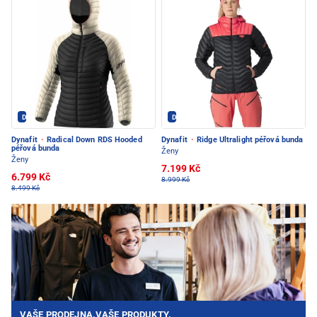
Dynafit - PEC POD SNĚŽKOU
Dynafit - PEC POD SNĚŽKOU
Dynafit
·
Radical Down RDS Hooded
Dynafit
·
Ridge Ultralight péřová bunda
péřová bunda
Ženy
Ženy
7.199 Kč
6.799 Kč
8.999 Kč
8.499 Kč
VAŠE PRODEJNA.VAŠE PRODUKTY.