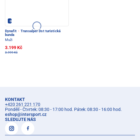
Dynafit - PEC POD SNĚŽKOU
Dynafit
·
Transalper Dst turistická
bunda
Muži
3.199 Kč
3.999 Kč
KONTAKT
+420 261 221 170
Pondělí - Čtvrtek: 08:30 - 17:00 hod. Pátek: 08:30 - 16:00 hod.
eshop
@
intersport.cz
SLEDUJTE NÁS