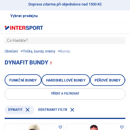
Doprava zdarma při objednávce nad 1500 Kč
Vybrat prodejnu
Co hledáte?
Oblečení
Trička, bundy, mikiny
Bundy
DYNAFIT BUNDY
7
FUNKČNÍ BUNDY
HARDSHELLOVÉ BUNDY
PÉŘOVÉ BUNDY
TŘÍDIT A FILTROVAT
DYNAFIT
ODSTRANIT FILTR