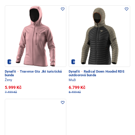
Dynafit - PEC POD SNĚŽKOU
Dynafit - PEC POD SNĚŽKOU
Dynafit
·
Traverse Gtx Jkt turistická
Dynafit
·
Radical Down Hooded RDS
bunda
outdoorová bunda
Ženy
Muži
5.999 Kč
6.799 Kč
7.499 Kč
8.499 Kč