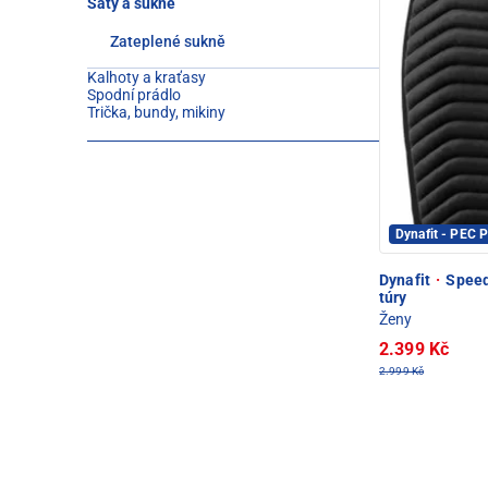
Šaty a sukně
Zateplené sukně
Kalhoty a kraťasy
Spodní prádlo
Trička, bundy, mikiny
Dynafit - PEC
Dynafit
·
Speed 
túry
Ženy
2.399 Kč
2.999 Kč