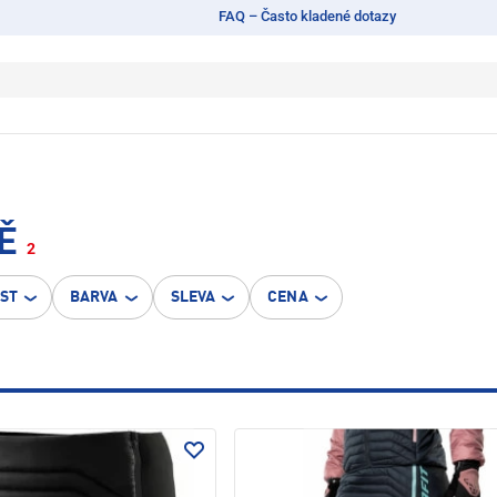
FAQ – Často kladené dotazy
Ě
2
OST
BARVA
SLEVA
CENA