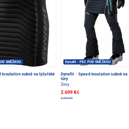
 POD SNĚŽKOU
Dynafit - PEC POD SNĚŽKOU
Insulation sukně na lyžařské
Dynafit
·
Speed Insulation sukně na 
túry
Ženy
2.699 Kč
3.099 Kč