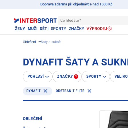
Doprava zdarma při objednávce nad 1500 Kč
Co hledáte?
ŽENY
MUŽI
DĚTI
SPORTY
ZNAČKY
VÝPRODEJ
Oblečení
Šaty a sukně
DYNAFIT ŠATY A SUKN
POHLAVÍ
ZNAČKY
SPORTY
VELIK
1
DYNAFIT
ODSTRANIT FILTR
OBLEČENÍ