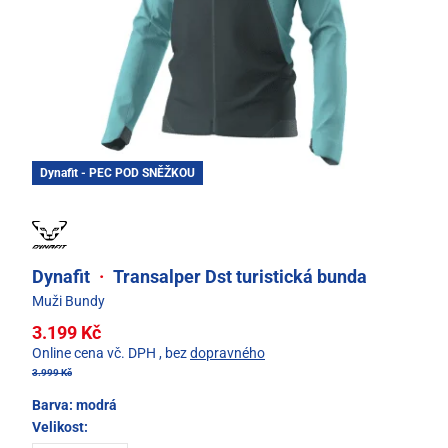
Dynafit - PEC POD SNĚŽKOU
Dynafit
·
Transalper Dst turistická bunda
Muži Bundy
3.199 Kč
Online cena vč. DPH
, bez
dopravného
3.999 Kč
Barva:
modrá
Velikost: