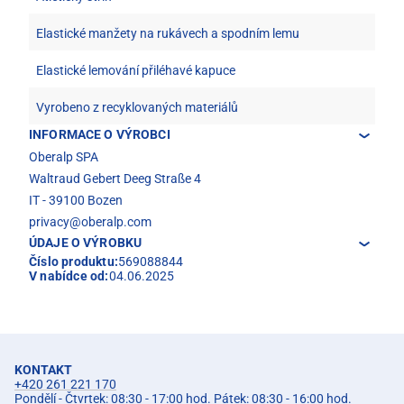
Elastické manžety na rukávech a spodním lemu
Elastické lemování přiléhavé kapuce
Vyrobeno z recyklovaných materiálů
INFORMACE O VÝROBCI
Oberalp SPA
Waltraud Gebert Deeg Straße 4
IT - 39100 Bozen
privacy@oberalp.com
ÚDAJE O VÝROBKU
Číslo produktu:
569088844
V nabídce od:
04.06.2025
KONTAKT
+420 261 221 170
Pondělí - Čtvrtek: 08:30 - 17:00 hod. Pátek: 08:30 - 16:00 hod.