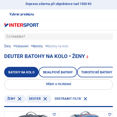
Doprava zdarma při objednávce nad 1500 Kč
Vybrat prodejnu
Co hledáte?
Ženy
Vybavení
Batohy
Batohy na kolo
DEUTER BATOHY NA KOLO • ŽENY
2
BATOHY NA KOLO
SKIALPOVÉ BATOHY
TURISTICKÉ BATOHY
TŘÍDIT A FILTROVAT
DEUTER
ODSTRANIT FILTR
ŽENY