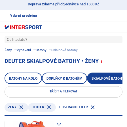
Doprava zdarma při objednávce nad 1500 Kč
Vybrat prodejnu
Co hledáte?
Ženy
Vybavení
Batohy
Skialpové batohy
DEUTER SKIALPOVÉ BATOHY • ŽENY
1
BATOHY NA KOLO
DOPLŇKY K BATOHŮM
SKIALPOVÉ BATOHY
TŘÍDIT A FILTROVAT
DEUTER
ODSTRANIT FILTR
ŽENY