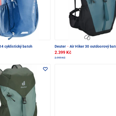
14 cyklistický batoh
Deuter
·
Air Hiker 30 outdoorový ba
2.399 Kč
2.999 Kč