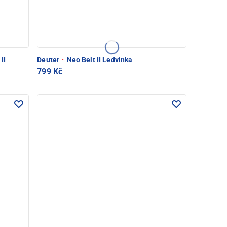
II
Deuter
·
Neo Belt II Ledvinka
799 Kč