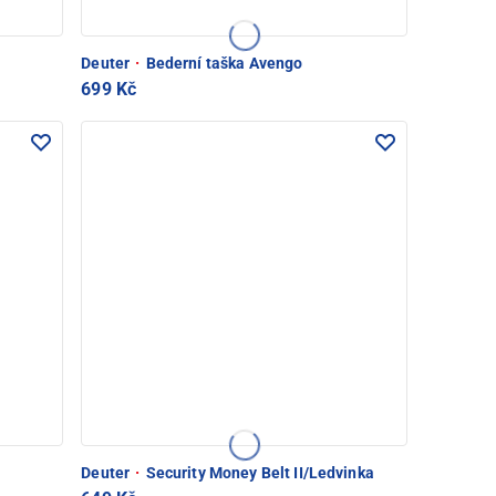
Deuter
·
Bederní taška Avengo
699 Kč
Deuter
·
Security Money Belt II/Ledvinka