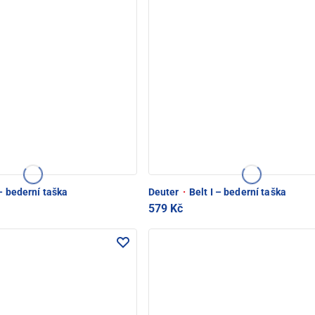
 – bederní taška
Deuter
·
Belt I – bederní taška
579 Kč