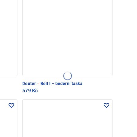
Deuter
·
Belt I – bederní taška
579 Kč