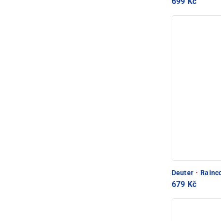
699 Kč
Deuter
·
Rainco
679 Kč