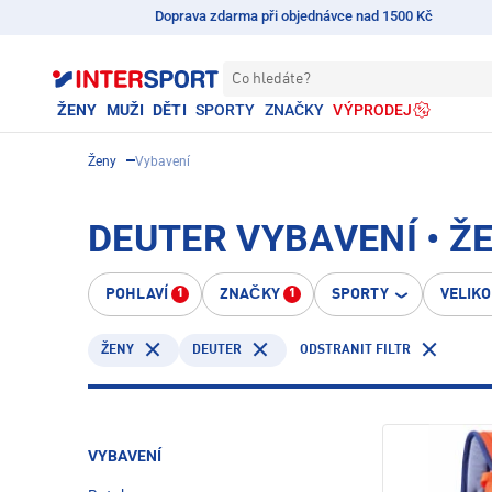
Doprava zdarma při objednávce nad 1500 Kč
Co hledáte?
ŽENY
MUŽI
DĚTI
SPORTY
ZNAČKY
VÝPRODEJ
Ženy
Vybavení
DEUTER VYBAVENÍ • Ž
POHLAVÍ
ZNAČKY
SPORTY
VELIK
1
1
DEUTER
ODSTRANIT FILTR
ŽENY
VYBAVENÍ