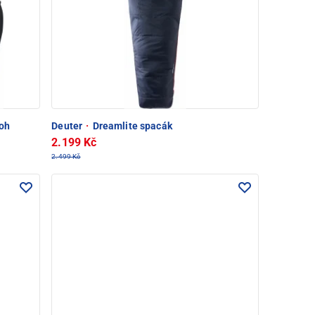
toh
Deuter
·
Dreamlite spacák
2.199 Kč
2.499 Kč