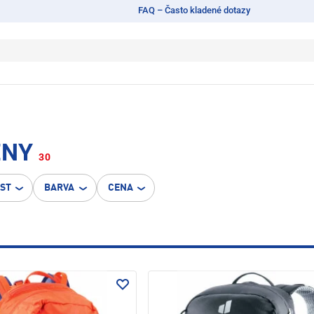
FAQ – Často kladené dotazy
ENY
30
OST
BARVA
CENA