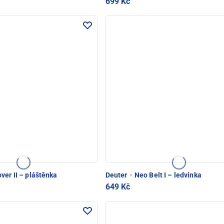
699 Kč
ver II – pláštěnka
Deuter
·
Neo Belt I – ledvinka
649 Kč