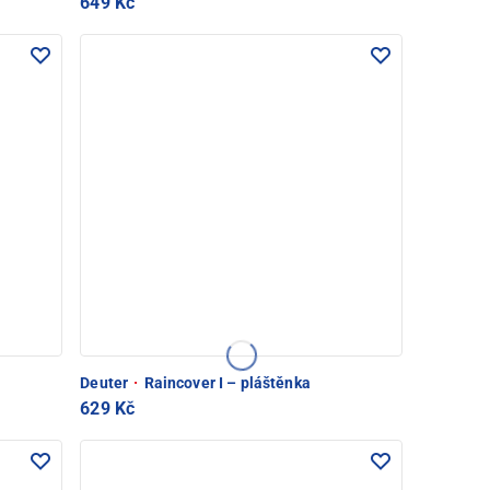
649 Kč
Deuter
·
Raincover I – pláštěnka
629 Kč