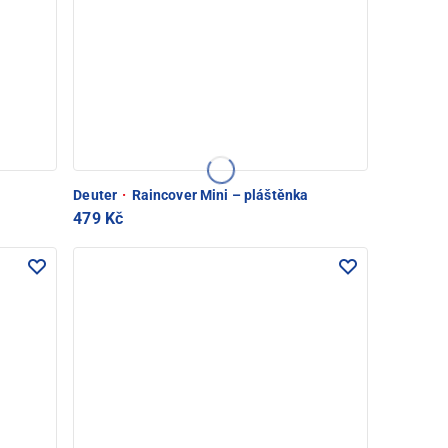
Deuter
·
Raincover Mini – pláštěnka
479 Kč