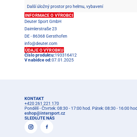
Další úložný prostor pro helmu, vybavení
INFORMACE O VÝROBCI
Deuter Sport GmbH
Daimlerstraße 23
DE - 86368 Gersthofen
info@deuter.com
ÚDAJE O VÝROBKU
Číslo produktu:
193316412
V nabídce od:
07.01.2025
KONTAKT
+420 261 221 170
Pondělí - Čtvrtek: 08:30 - 17:00 hod. Pátek: 08:30 - 16:00 ho
eshop
@
intersport.cz
SLEDUJTE NÁS