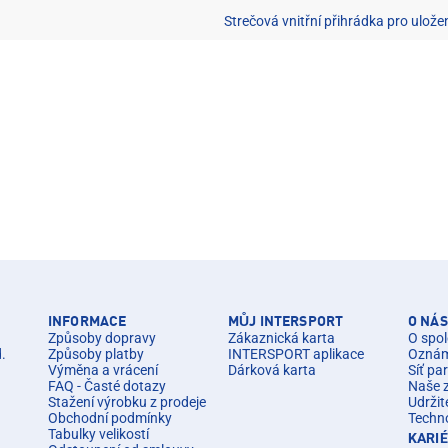
Strečová vnitřní přihrádka pro ulož
INFORMACE
MŮJ INTERSPORT
O NÁS
Způsoby dopravy
Zákaznická karta
O spol
d.
Způsoby platby
INTERSPORT aplikace
Oznáme
Výměna a vrácení
Dárková karta
Síť pa
FAQ - Časté dotazy
Naše 
Stažení výrobku z prodeje
Udržit
Obchodní podmínky
Techn
Tabulky velikostí
KARI