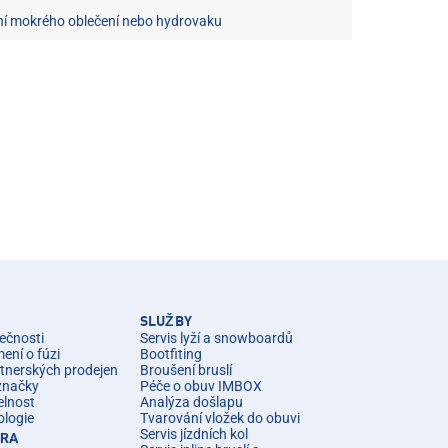
ení mokrého oblečení nebo hydrovaku
SLUŽBY
ečnosti
Servis lyží a snowboardů
ní o fúzi
Bootfiting
rtnerských prodejen
Broušení bruslí
značky
Péče o obuv IMBOX
elnost
Analýza došlapu
ologie
Tvarování vložek do obuvi
Servis jízdních kol
ÉRA