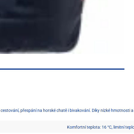
í na cestování, přespání na horské chatě i bivakování. Díky nízké hmotnos
Komfortní teplota: 16 °C, limitní tepl