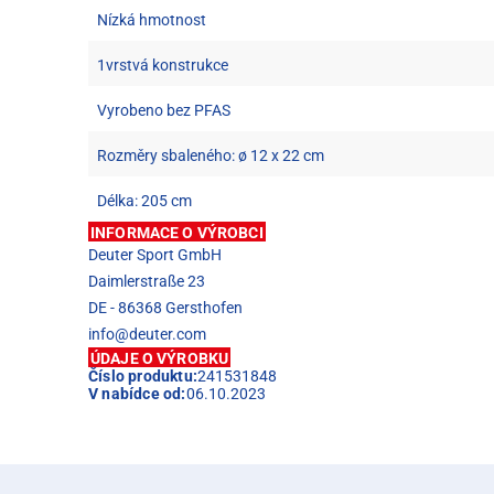
Nízká hmotnost
1vrstvá konstrukce
Vyrobeno bez PFAS
Rozměry sbaleného: ø 12 x 22 cm
Délka: 205 cm
INFORMACE O VÝROBCI
Deuter Sport GmbH
Daimlerstraße 23
DE - 86368 Gersthofen
info@deuter.com
ÚDAJE O VÝROBKU
Číslo produktu:
241531848
V nabídce od:
06.10.2023