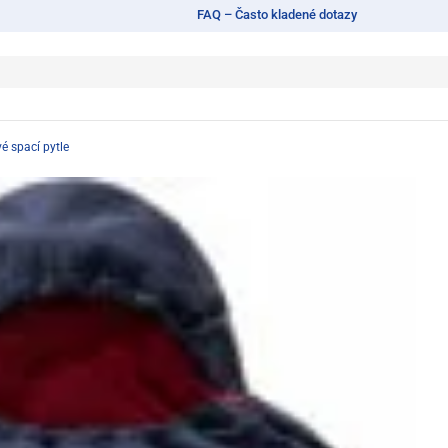
FAQ – Často kladené dotazy
 spací pytle