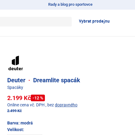
Rady a blog pro sportovce
Vybrat prodejnu
Deuter
·
Dreamlite spacák
Spacáky
2.199 Kč
-12 %
Online cena vč. DPH
, bez
dopravného
2.499 Kč
Barva:
modrá
Velikost: