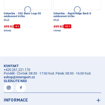
Columbia
·
CSC Basic Logo SS
Columbia
·
Rapid Ridge Back G
outdoorové tričko
outdoorové tričko
Muži
Muži
499 Kč
499 Kč
-9 %
-33 %
549 Kč
749 Kč
KONTAKT
+420 261 221 170
Pondělí - Čtvrtek: 08:30 - 17:00 hod. Pátek: 08:30 - 16:00 hod.
eshop
@
intersport.cz
SLEDUJTE NÁS
INFORMACE