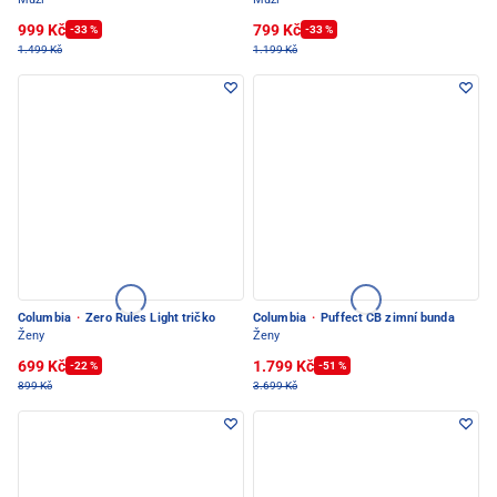
999 Kč
799 Kč
-33 %
-33 %
1.499 Kč
1.199 Kč
Columbia
·
Zero Rules Light tričko
Columbia
·
Puffect CB zimní bunda
Ženy
Ženy
699 Kč
1.799 Kč
-22 %
-51 %
899 Kč
3.699 Kč