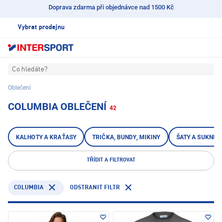
Doprava zdarma při objednávce nad 1500 Kč
Vybrat prodejnu
Co hledáte?
Oblečení
COLUMBIA OBLEČENÍ
42
KALHOTY A KRAŤASY
TRIČKA, BUNDY, MIKINY
ŠATY A SUKNĚ
TŘÍDIT A FILTROVAT
COLUMBIA
ODSTRANIT FILTR