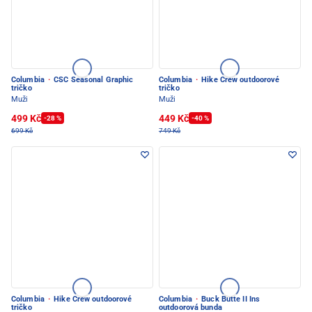
Columbia
·
CSC Seasonal Graphic
Columbia
·
Hike Crew outdoorové
tričko
tričko
Muži
Muži
499 Kč
449 Kč
-28 %
-40 %
699 Kč
749 Kč
Columbia
·
Hike Crew outdoorové
Columbia
·
Buck Butte II Ins
tričko
outdoorová bunda