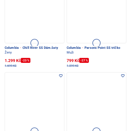
Columbia
·
Chill River SS Dám.šaty
Columbia
·
Parsons Point SS tričko
Ženy
Muži
1.299 Kč
799 Kč
-23 %
-27 %
1.699 Kč
1.099 Kč