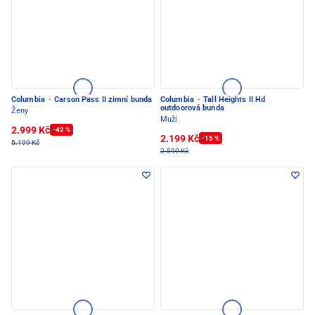
Columbia
·
Carson Pass II zimní bunda
Columbia
·
Tall Heights II Hd
outdoorová bunda
Ženy
Muži
2.999 Kč
-42 %
2.199 Kč
-15 %
5.199 Kč
2.599 Kč