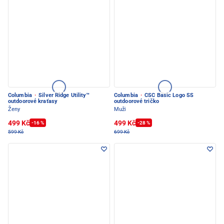
Columbia
·
Silver Ridge Utility™
Columbia
·
CSC Basic Logo SS
outdoorové kraťasy
outdoorové tričko
Ženy
Muži
499 Kč
499 Kč
-16 %
-28 %
599 Kč
699 Kč