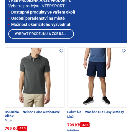
VAŠE PRODEJNA.VAŠE PRODUKTY.
Vyberte prodejnu INTERSPORT:
Dostupné produkty ve vašem okolí
Osobní poradenství na místě
Možnost okamžitého vyzvednutí
VYBRAT PRODEJNU A ZOBRAZIT PRODUKTY
Columbia
·
Nelson Point outdoorové
Columbia
·
Washed Out Easy kraťasy
tričko
Muži
Muži
799 Kč
-33 %
799 Kč
-33 %
1.199 Kč