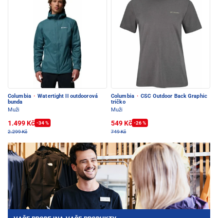
Columbia
·
Watertight II outdoorová
Columbia
·
CSC Outdoor Back Graphic
bunda
tričko
Muži
Muži
1.499 Kč
549 Kč
-34 %
-26 %
2.299 Kč
749 Kč