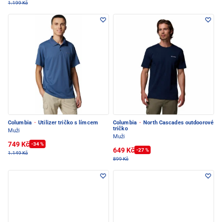
1.199 Kč
Columbia
·
Utilizer tričko s límcem
Columbia
·
North Cascades outdoorové
tričko
Muži
Muži
749 Kč
-34 %
649 Kč
-27 %
1.149 Kč
899 Kč