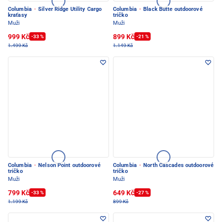
Columbia
·
Silver Ridge Utility Cargo
Columbia
·
Black Butte outdoorové
kraťasy
tričko
Muži
Muži
999 Kč
899 Kč
-33 %
-21 %
1.499 Kč
1.149 Kč
Columbia
·
Nelson Point outdoorové
Columbia
·
North Cascades outdoorové
tričko
tričko
Muži
Muži
799 Kč
649 Kč
-33 %
-27 %
1.199 Kč
899 Kč