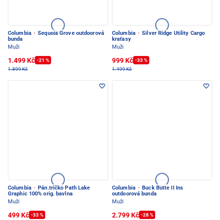
Columbia
·
Sequoia Grove outdoorová
Columbia
·
Silver Ridge Utility Cargo
bunda
kraťasy
Muži
Muži
1.499 Kč
999 Kč
-21 %
-33 %
1.899 Kč
1.499 Kč
Columbia
·
Pán.tričko Path Lake
Columbia
·
Buck Butte II Ins
Graphic 100% orig. bavlna
outdoorová bunda
Muži
Muži
499 Kč
2.799 Kč
-33 %
-28 %