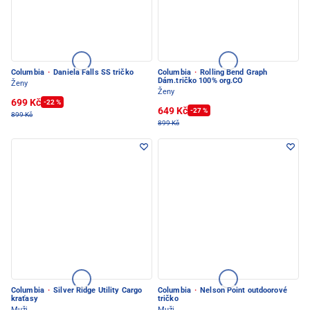
Columbia
·
Daniela Falls SS tričko
Columbia
·
Rolling Bend Graph
Dám.tričko 100% org.CO
Ženy
Ženy
699 Kč
-22 %
649 Kč
-27 %
899 Kč
899 Kč
Columbia
·
Silver Ridge Utility Cargo
Columbia
·
Nelson Point outdoorové
kraťasy
tričko
Muži
Muži