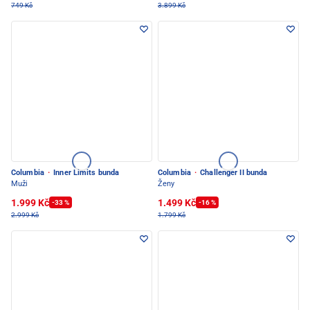
749 Kč
3.899 Kč
Columbia
·
Inner Limits bunda
Columbia
·
Challenger II bunda
Muži
Ženy
1.999 Kč
1.499 Kč
-33 %
-16 %
2.999 Kč
1.799 Kč