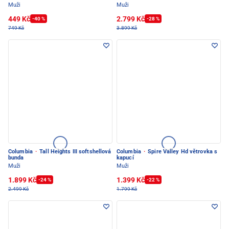
Muži
Muži
449 Kč
2.799 Kč
-40 %
-28 %
749 Kč
3.899 Kč
Columbia
·
Tall Heights III softshellová
Columbia
·
Spire Valley Hd větrovka s
bunda
kapucí
Muži
Muži
1.899 Kč
1.399 Kč
-24 %
-22 %
2.499 Kč
1.799 Kč