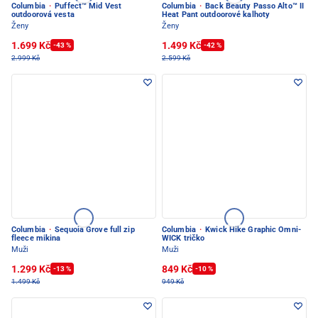
Columbia
·
Puffect™ Mid Vest
Columbia
·
Back Beauty Passo Alto™ II
outdoorová vesta
Heat Pant outdoorové kalhoty
Ženy
Ženy
1.699 Kč
1.499 Kč
-43 %
-42 %
2.999 Kč
2.599 Kč
Columbia
·
Sequoia Grove full zip
Columbia
·
Kwick Hike Graphic Omni-
fleece mikina
WICK tričko
Muži
Muži
1.299 Kč
849 Kč
-13 %
-10 %
1.499 Kč
949 Kč