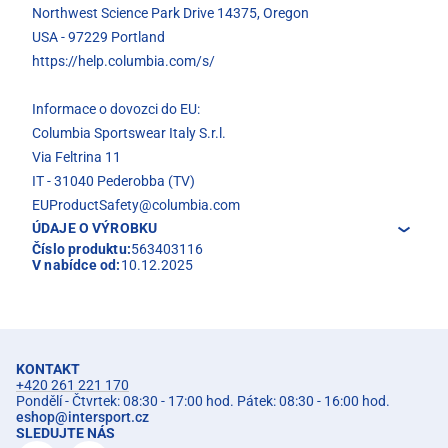
Northwest Science Park Drive 14375, Oregon
USA - 97229 Portland
https://help.columbia.com/s/
Informace o dovozci do EU:
Columbia Sportswear Italy S.r.l.
Via Feltrina 11
IT - 31040 Pederobba (TV)
EUProductSafety@columbia.com
ÚDAJE O VÝROBKU
Číslo produktu:
563403116
V nabídce od:
10.12.2025
KONTAKT
+420 261 221 170
Pondělí - Čtvrtek: 08:30 - 17:00 hod. Pátek: 08:30 - 16:00 hod.
eshop
@
intersport.cz
SLEDUJTE NÁS