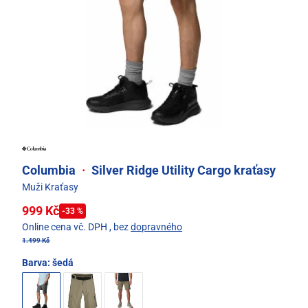
Columbia
·
Silver Ridge Utility Cargo kraťasy
Muži Kraťasy
999 Kč
-33 %
Online cena vč. DPH
, bez
dopravného
1.499 Kč
Barva:
šedá